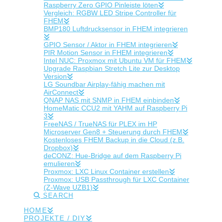
Raspberry Zero GPIO Pinleiste löten
Vergleich: RGBW LED Stripe Controller für
FHEM
BMP180 Luftdrucksensor in FHEM integrieren
GPIO Sensor / Aktor in FHEM integrieren
PIR Motion Sensor in FHEM integrieren
Intel NUC: Proxmox mit Ubuntu VM für FHEM
Upgrade Raspbian Stretch Lite zur Desktop
Version
LG Soundbar Airplay-fähig machen mit
AirConnect
QNAP NAS mit SNMP in FHEM einbinden
HomeMatic CCU2 mit YAHM auf Raspberry Pi
3
FreeNAS / TrueNAS für PLEX im HP
Microserver Gen8 + Steuerung durch FHEM
Kostenloses FHEM Backup in die Cloud (z.B.
Dropbox)
deCONZ: Hue-Bridge auf dem Raspberry Pi
emulieren
Proxmox: LXC Linux Container erstellen
Proxmox: USB Passthrough für LXC Container
(Z-Wave UZB1)
SEARCH
HOME
PROJEKTE / DIY