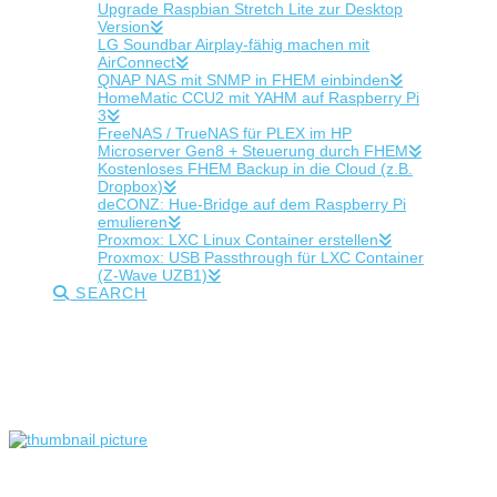
Upgrade Raspbian Stretch Lite zur Desktop
Version
LG Soundbar Airplay-fähig machen mit
AirConnect
QNAP NAS mit SNMP in FHEM einbinden
HomeMatic CCU2 mit YAHM auf Raspberry Pi
3
FreeNAS / TrueNAS für PLEX im HP
Microserver Gen8 + Steuerung durch FHEM
Kostenloses FHEM Backup in die Cloud (z.B.
Dropbox)
deCONZ: Hue-Bridge auf dem Raspberry Pi
emulieren
Proxmox: LXC Linux Container erstellen
Proxmox: USB Passthrough für LXC Container
(Z-Wave UZB1)
SEARCH
Tag Archive
Below you'll find a list of all posts that have been tagged as
“soundbar”
LG Soundbar Airplay-fähig machen mit