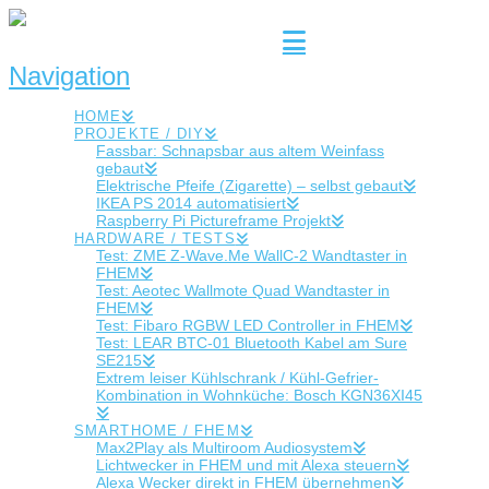
Navigation
HOME
PROJEKTE / DIY
Fassbar: Schnapsbar aus altem Weinfass
gebaut
Elektrische Pfeife (Zigarette) – selbst gebaut
IKEA PS 2014 automatisiert
Raspberry Pi Pictureframe Projekt
HARDWARE / TESTS
Test: ZME Z-Wave.Me WallC-2 Wandtaster in
FHEM
Test: Aeotec Wallmote Quad Wandtaster in
FHEM
Test: Fibaro RGBW LED Controller in FHEM
Test: LEAR BTC-01 Bluetooth Kabel am Sure
SE215
Extrem leiser Kühlschrank / Kühl-Gefrier-
Kombination in Wohnküche: Bosch KGN36XI45
SMARTHOME / FHEM
Max2Play als Multiroom Audiosystem
Lichtwecker in FHEM und mit Alexa steuern
Alexa Wecker direkt in FHEM übernehmen