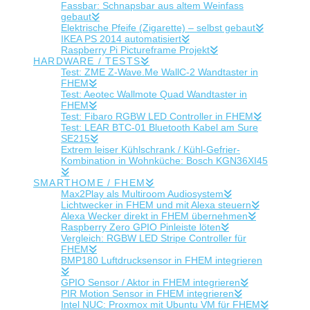
Fassbar: Schnapsbar aus altem Weinfass
gebaut
Elektrische Pfeife (Zigarette) – selbst gebaut
IKEA PS 2014 automatisiert
Raspberry Pi Pictureframe Projekt
HARDWARE / TESTS
Test: ZME Z-Wave.Me WallC-2 Wandtaster in
FHEM
Test: Aeotec Wallmote Quad Wandtaster in
FHEM
Test: Fibaro RGBW LED Controller in FHEM
Test: LEAR BTC-01 Bluetooth Kabel am Sure
SE215
Extrem leiser Kühlschrank / Kühl-Gefrier-
Kombination in Wohnküche: Bosch KGN36XI45
SMARTHOME / FHEM
Max2Play als Multiroom Audiosystem
Lichtwecker in FHEM und mit Alexa steuern
Alexa Wecker direkt in FHEM übernehmen
Raspberry Zero GPIO Pinleiste löten
Vergleich: RGBW LED Stripe Controller für
FHEM
BMP180 Luftdrucksensor in FHEM integrieren
GPIO Sensor / Aktor in FHEM integrieren
PIR Motion Sensor in FHEM integrieren
Intel NUC: Proxmox mit Ubuntu VM für FHEM