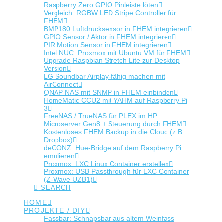
Raspberry Zero GPIO Pinleiste löten
Vergleich: RGBW LED Stripe Controller für
FHEM
BMP180 Luftdrucksensor in FHEM integrieren
GPIO Sensor / Aktor in FHEM integrieren
PIR Motion Sensor in FHEM integrieren
Intel NUC: Proxmox mit Ubuntu VM für FHEM
Upgrade Raspbian Stretch Lite zur Desktop
Version
LG Soundbar Airplay-fähig machen mit
AirConnect
QNAP NAS mit SNMP in FHEM einbinden
HomeMatic CCU2 mit YAHM auf Raspberry Pi
3
FreeNAS / TrueNAS für PLEX im HP
Microserver Gen8 + Steuerung durch FHEM
Kostenloses FHEM Backup in die Cloud (z.B.
Dropbox)
deCONZ: Hue-Bridge auf dem Raspberry Pi
emulieren
Proxmox: LXC Linux Container erstellen
Proxmox: USB Passthrough für LXC Container
(Z-Wave UZB1)
SEARCH
HOME
PROJEKTE / DIY
Fassbar: Schnapsbar aus altem Weinfass