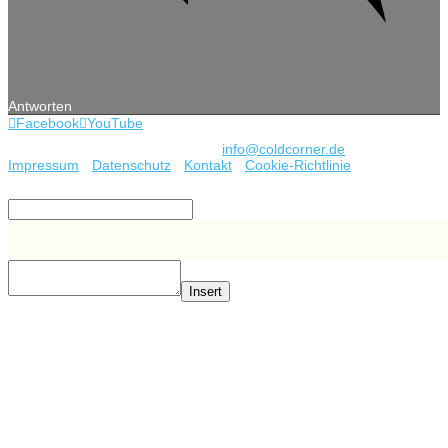
Antworten
Facebook
YouTube
Copyright © 2022 coldcorner.de -
info@coldcorner.de
-
Impressum
-
Datenschutz
-
Kontakt
-
Cookie-Richtlinie
Type and Press “enter” to Search
Insert