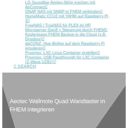
LG Soundbar Airplay-fähig machen mit
AirConnect
QNAP NAS mit SNMP in FHEM einbinden
HomeMatic CCU2 mit YAHM auf Raspberry Pi
3
FreeNAS / TrueNAS für PLEX im HP
Microserver Gen8 + Steuerung durch FHEM
Kostenloses FHEM Backup in die Cloud (z.B.
Dropbox)
deCONZ: Hue-Bridge auf dem Raspberry Pi
emulieren
Proxmox: LXC Linux Container erstellen
Proxmox: USB Passthrough für LXC Container
(Z-Wave UZB1)
SEARCH
Aeotec Wallmote Quad Wandtaster in
FHEM integrieren