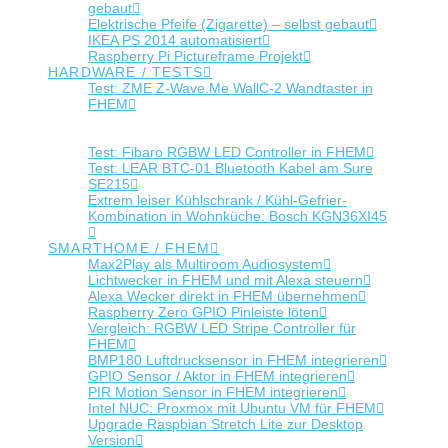
gebaut
Elektrische Pfeife (Zigarette) – selbst gebaut
IKEA PS 2014 automatisiert
Raspberry Pi Pictureframe Projekt
HARDWARE / TESTS
Test: ZME Z-Wave.Me WallC-2 Wandtaster in
FHEM
Test: Aeotec Wallmote Quad Wandtaster in
FHEM
Test: Fibaro RGBW LED Controller in FHEM
Test: LEAR BTC-01 Bluetooth Kabel am Sure
SE215
Extrem leiser Kühlschrank / Kühl-Gefrier-
Kombination in Wohnküche: Bosch KGN36XI45
SMARTHOME / FHEM
Max2Play als Multiroom Audiosystem
Lichtwecker in FHEM und mit Alexa steuern
Alexa Wecker direkt in FHEM übernehmen
Raspberry Zero GPIO Pinleiste löten
Vergleich: RGBW LED Stripe Controller für
FHEM
BMP180 Luftdrucksensor in FHEM integrieren
GPIO Sensor / Aktor in FHEM integrieren
PIR Motion Sensor in FHEM integrieren
Intel NUC: Proxmox mit Ubuntu VM für FHEM
Upgrade Raspbian Stretch Lite zur Desktop
Version