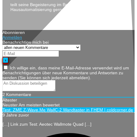
teilt seine Begeisterung im Bereich Technik, DIY und
Hausautomatisierung gerne auf seinem Blog coldcorner.de
Abonnieren
Anmelden
Benachrichtige mich bei
Ich willige ein, dass meine E-Mail-Adresse verwendet wird um
Benachrichtigungen über neue Kommentare und Antworten zu
senden (Sie können sich jederzeit abmelden).
2
Kommentare
Ältester
Neuster
Am meisten bewertet
Test: ZME Z-Wave.Me WallC-2 Wandtaster in FHEM | coldcorner.de
9 Jahre zuvor
[…] Link zum Test: Aeotec Wallmote Quad […]