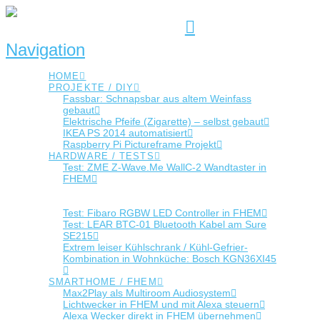
Navigation
HOME
PROJEKTE / DIY
Fassbar: Schnapsbar aus altem Weinfass
gebaut
Elektrische Pfeife (Zigarette) – selbst gebaut
IKEA PS 2014 automatisiert
Raspberry Pi Pictureframe Projekt
HARDWARE / TESTS
Test: ZME Z-Wave.Me WallC-2 Wandtaster in
FHEM
Test: Aeotec Wallmote Quad Wandtaster in
FHEM
Test: Fibaro RGBW LED Controller in FHEM
Test: LEAR BTC-01 Bluetooth Kabel am Sure
SE215
Extrem leiser Kühlschrank / Kühl-Gefrier-
Kombination in Wohnküche: Bosch KGN36XI45
SMARTHOME / FHEM
Max2Play als Multiroom Audiosystem
Lichtwecker in FHEM und mit Alexa steuern
Alexa Wecker direkt in FHEM übernehmen