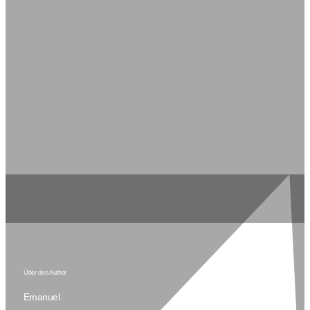
Wave UZB1)
deCONZ: Hue-Bridge auf dem Raspberry Pi
emulieren
Kostenloses FHEM Backup in die Cloud (z.B.
Dropbox)
Wallmote Quad von Aeotec (Amazon-Link)
Z-Wave ZME_UZB1
Über den Author
Emanuel