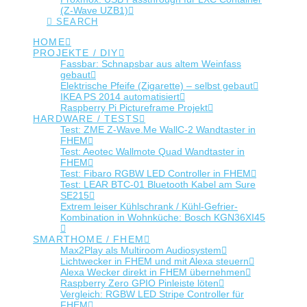
(Z-Wave UZB1)
SEARCH
HOME
PROJEKTE / DIY
Fassbar: Schnapsbar aus altem Weinfass
gebaut
Elektrische Pfeife (Zigarette) – selbst gebaut
IKEA PS 2014 automatisiert
Raspberry Pi Pictureframe Projekt
HARDWARE / TESTS
Test: ZME Z-Wave.Me WallC-2 Wandtaster in
FHEM
Test: Aeotec Wallmote Quad Wandtaster in
FHEM
Test: Fibaro RGBW LED Controller in FHEM
Test: LEAR BTC-01 Bluetooth Kabel am Sure
SE215
Extrem leiser Kühlschrank / Kühl-Gefrier-
Kombination in Wohnküche: Bosch KGN36XI45
SMARTHOME / FHEM
Max2Play als Multiroom Audiosystem
Lichtwecker in FHEM und mit Alexa steuern
Alexa Wecker direkt in FHEM übernehmen
Raspberry Zero GPIO Pinleiste löten
Vergleich: RGBW LED Stripe Controller für
FHEM