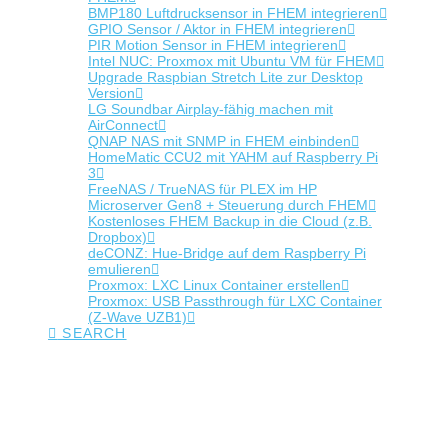
BMP180 Luftdrucksensor in FHEM integrieren
GPIO Sensor / Aktor in FHEM integrieren
PIR Motion Sensor in FHEM integrieren
Intel NUC: Proxmox mit Ubuntu VM für FHEM
Upgrade Raspbian Stretch Lite zur Desktop
Version
LG Soundbar Airplay-fähig machen mit
AirConnect
QNAP NAS mit SNMP in FHEM einbinden
HomeMatic CCU2 mit YAHM auf Raspberry Pi
3
FreeNAS / TrueNAS für PLEX im HP
Microserver Gen8 + Steuerung durch FHEM
Kostenloses FHEM Backup in die Cloud (z.B.
Dropbox)
deCONZ: Hue-Bridge auf dem Raspberry Pi
emulieren
Proxmox: LXC Linux Container erstellen
Proxmox: USB Passthrough für LXC Container
(Z-Wave UZB1)
SEARCH
Tag Archive
Below you'll find a list of all posts that have been tagged as
“z-wave”