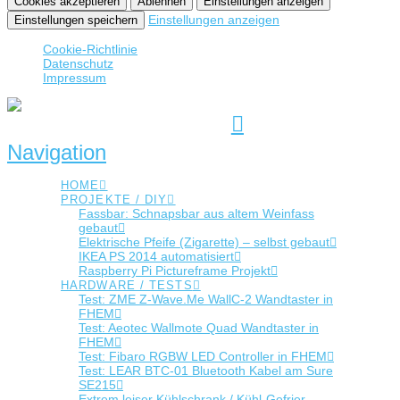
Cookies akzeptieren
Ablehnen
Einstellungen anzeigen
Einstellungen anzeigen
Einstellungen speichern
Cookie-Richtlinie
Datenschutz
Impressum
Navigation
HOME
PROJEKTE / DIY
Fassbar: Schnapsbar aus altem Weinfass
gebaut
Elektrische Pfeife (Zigarette) – selbst gebaut
IKEA PS 2014 automatisiert
Raspberry Pi Pictureframe Projekt
HARDWARE / TESTS
Test: ZME Z-Wave.Me WallC-2 Wandtaster in
FHEM
Test: Aeotec Wallmote Quad Wandtaster in
FHEM
Test: Fibaro RGBW LED Controller in FHEM
Test: LEAR BTC-01 Bluetooth Kabel am Sure
SE215
Extrem leiser Kühlschrank / Kühl-Gefrier-