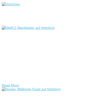
Proxmox: USB Passthrough für LXC
Container (Z-Wave UZB1)
Test: ZME Z-Wave.Me WallC-2
Wandtaster in FHEM
Test: ZME Z-Wave.Me WallC2 WandtasterLange war ich auf
der Suche nach einem Wandtaster für FHEM. Dabei war es
mir primär egal welchen Funkstandard der Taster
unterstützt. Da ich allerdings Homematic und Z-Wave
bereits im Einsatz hatte, schaute ich mich vorwiegend hier
um. Gefunden habe ich dann den Z-Wave.Me WallC-2
Wandtaster. Wie man den Taster in FHEM einbindet, welche
Vor- und …
Read More
Test: Aeotec Wallmote Quad Wandtaster in
FHEM