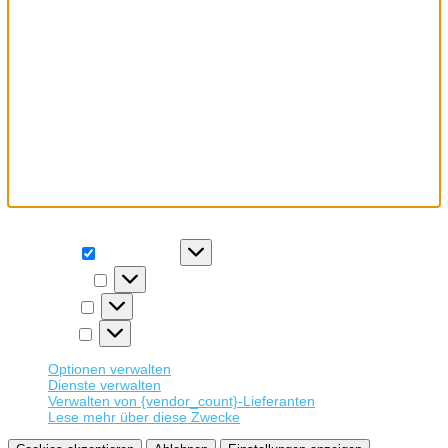
Wir verwenden Cookies, um unsere Website und unseren Service
zu optimieren.
Funktional
Funktional
Immer aktiv
Präferenzen
Präferenzen
Statistiken
Statistiken
Marketing
Marketing
Optionen verwalten
Dienste verwalten
Verwalten von {vendor_count}-Lieferanten
Lese mehr über diese Zwecke