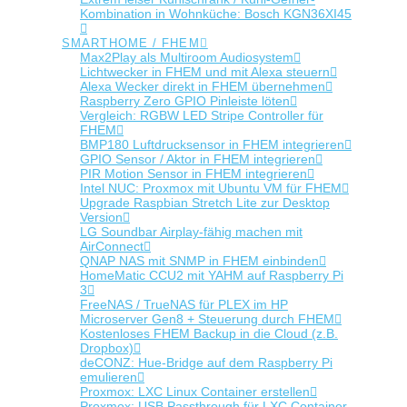
Kombination in Wohnküche: Bosch KGN36XI45
SMARTHOME / FHEM
Max2Play als Multiroom Audiosystem
Lichtwecker in FHEM und mit Alexa steuern
Alexa Wecker direkt in FHEM übernehmen
Raspberry Zero GPIO Pinleiste löten
Vergleich: RGBW LED Stripe Controller für
FHEM
BMP180 Luftdrucksensor in FHEM integrieren
GPIO Sensor / Aktor in FHEM integrieren
PIR Motion Sensor in FHEM integrieren
Intel NUC: Proxmox mit Ubuntu VM für FHEM
Upgrade Raspbian Stretch Lite zur Desktop
Version
LG Soundbar Airplay-fähig machen mit
AirConnect
QNAP NAS mit SNMP in FHEM einbinden
HomeMatic CCU2 mit YAHM auf Raspberry Pi
3
FreeNAS / TrueNAS für PLEX im HP
Microserver Gen8 + Steuerung durch FHEM
Kostenloses FHEM Backup in die Cloud (z.B.
Dropbox)
deCONZ: Hue-Bridge auf dem Raspberry Pi
emulieren
Proxmox: LXC Linux Container erstellen
Proxmox: USB Passthrough für LXC Container