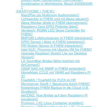
Kombination in Wohnküche: Bosch KGN36XI45
SMARTHOME / FHEM
Max2Play als Multiroom Audiosystem
Lichtwecker in FHEM und mit Alexa steuern
Alexa Wecker direkt in FHEM übernehmen
Raspberry Zero GPIO Pinleiste löten
Vergleich: RGBW LED Stripe Controller für
FHEM
BMP180 Luftdrucksensor in FHEM integrieren
GPIO Sensor / Aktor in FHEM integrieren
PIR Motion Sensor in FHEM integrieren
Intel NUC: Proxmox mit Ubuntu VM für FHEM
Upgrade Raspbian Stretch Lite zur Desktop
Version
LG Soundbar Airplay-fähig machen mit
AirConnect
QNAP NAS mit SNMP in FHEM einbinden
HomeMatic CCU2 mit YAHM auf Raspberry Pi
3
FreeNAS / TrueNAS für PLEX im HP
Microserver Gen8 + Steuerung durch FHEM
Kostenloses FHEM Backup in die Cloud (z.B.
Dropbox)
deCONZ: Hue-Bridge auf dem Raspberry Pi
emulieren
Proxmox: LXC Linux Container erstellen
Proxmox: USB Passthrough für LXC Container