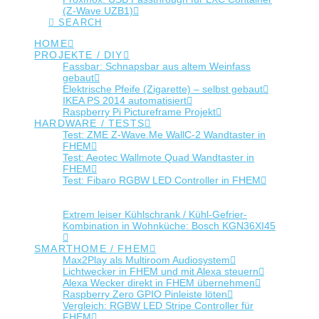
(Z-Wave UZB1)
SEARCH
HOME
PROJEKTE / DIY
Fassbar: Schnapsbar aus altem Weinfass
gebaut
Elektrische Pfeife (Zigarette) – selbst gebaut
IKEA PS 2014 automatisiert
Raspberry Pi Pictureframe Projekt
HARDWARE / TESTS
Test: ZME Z-Wave.Me WallC-2 Wandtaster in
FHEM
Test: Aeotec Wallmote Quad Wandtaster in
FHEM
Test: Fibaro RGBW LED Controller in FHEM
Test: LEAR BTC-01 Bluetooth Kabel am Sure
SE215
Extrem leiser Kühlschrank / Kühl-Gefrier-
Kombination in Wohnküche: Bosch KGN36XI45
SMARTHOME / FHEM
Max2Play als Multiroom Audiosystem
Lichtwecker in FHEM und mit Alexa steuern
Alexa Wecker direkt in FHEM übernehmen
Raspberry Zero GPIO Pinleiste löten
Vergleich: RGBW LED Stripe Controller für
FHEM