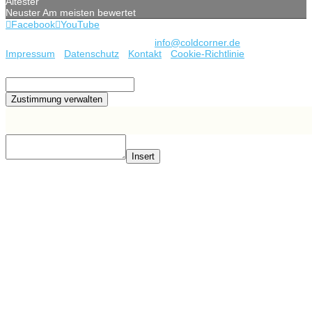
Ältester
Neuster
Am meisten bewertet
Facebook
YouTube
Copyright © 2022 coldcorner.de -
info@coldcorner.de
-
Impressum
-
Datenschutz
-
Kontakt
-
Cookie-Richtlinie
Type and Press “enter” to Search
Zustimmung verwalten
Insert