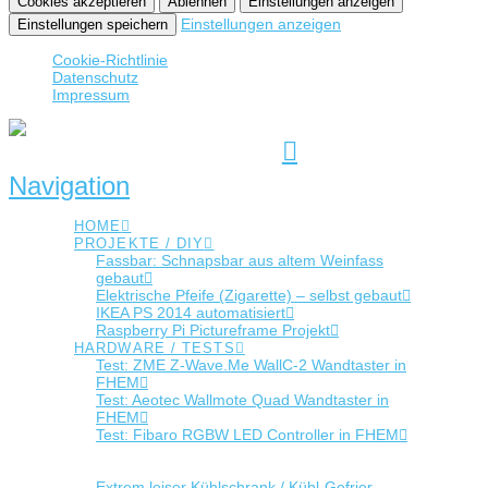
Cookies akzeptieren
Ablehnen
Einstellungen anzeigen
Einstellungen anzeigen
Einstellungen speichern
Cookie-Richtlinie
Datenschutz
Impressum
Navigation
HOME
PROJEKTE / DIY
Fassbar: Schnapsbar aus altem Weinfass
gebaut
Elektrische Pfeife (Zigarette) – selbst gebaut
IKEA PS 2014 automatisiert
Raspberry Pi Pictureframe Projekt
HARDWARE / TESTS
Test: ZME Z-Wave.Me WallC-2 Wandtaster in
FHEM
Test: Aeotec Wallmote Quad Wandtaster in
FHEM
Test: Fibaro RGBW LED Controller in FHEM
Test: LEAR BTC-01 Bluetooth Kabel am Sure
SE215
Extrem leiser Kühlschrank / Kühl-Gefrier-