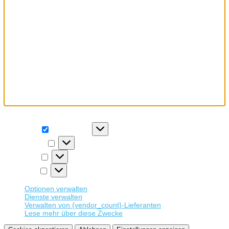
Wir verwenden Cookies, um unsere Website und unseren Service
zu optimieren.
Funktional
Funktional
Immer aktiv
Präferenzen
Präferenzen
Statistiken
Statistiken
Marketing
Marketing
Optionen verwalten
Dienste verwalten
Verwalten von {vendor_count}-Lieferanten
Lese mehr über diese Zwecke