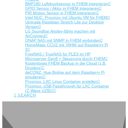
BMP180 Luftdrucksensor in FHEM integrieren
GPIO Sensor / Aktor in FHEM integrieren
PIR Motion Sensor in FHEM integrieren
Intel NUC: Proxmox mit Ubuntu VM für FHEM
Upgrade Raspbian Stretch Lite zur Desktop
Version
LG Soundbar Airplay-fähig machen mit
AirConnect
QNAP NAS mit SNMP in FHEM einbinden
HomeMatic CCU2 mit YAHM auf Raspberry Pi
3
FreeNAS / TrueNAS für PLEX im HP
Microserver Gen8 + Steuerung durch FHEM
Kostenloses FHEM Backup in die Cloud (z.B.
Dropbox)
deCONZ: Hue-Bridge auf dem Raspberry Pi
emulieren
Proxmox: LXC Linux Container erstellen
Proxmox: USB Passthrough für LXC Container
(Z-Wave UZB1)
SEARCH