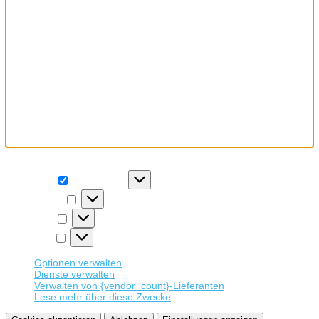
Wir verwenden Cookies, um unsere Website und unseren Service
zu optimieren.
Funktional
Funktional
Immer aktiv
Präferenzen
Präferenzen
Statistiken
Statistiken
Marketing
Marketing
Optionen verwalten
Dienste verwalten
Verwalten von {vendor_count}-Lieferanten
Lese mehr über diese Zwecke