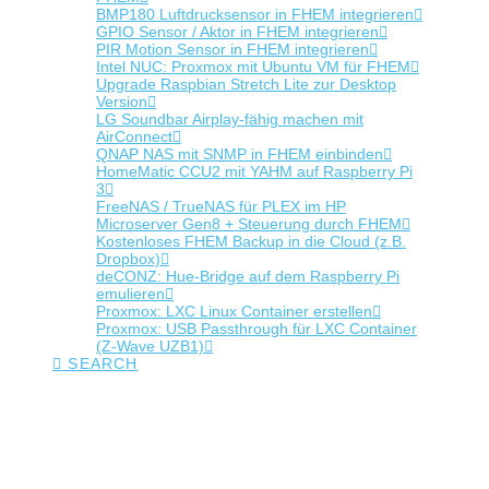
BMP180 Luftdrucksensor in FHEM integrieren
GPIO Sensor / Aktor in FHEM integrieren
PIR Motion Sensor in FHEM integrieren
Intel NUC: Proxmox mit Ubuntu VM für FHEM
Upgrade Raspbian Stretch Lite zur Desktop
Version
LG Soundbar Airplay-fähig machen mit
AirConnect
QNAP NAS mit SNMP in FHEM einbinden
HomeMatic CCU2 mit YAHM auf Raspberry Pi
3
FreeNAS / TrueNAS für PLEX im HP
Microserver Gen8 + Steuerung durch FHEM
Kostenloses FHEM Backup in die Cloud (z.B.
Dropbox)
deCONZ: Hue-Bridge auf dem Raspberry Pi
emulieren
Proxmox: LXC Linux Container erstellen
Proxmox: USB Passthrough für LXC Container
(Z-Wave UZB1)
SEARCH
Tag Archive
Below you'll find a list of all posts that have been tagged as
“review”