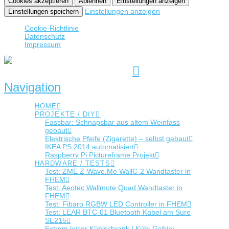
Cookies akzeptieren
Ablehnen
Einstellungen anzeigen
Einstellungen anzeigen
Einstellungen speichern
Cookie-Richtlinie
Datenschutz
Impressum
Navigation
HOME
PROJEKTE / DIY
Fassbar: Schnapsbar aus altem Weinfass
gebaut
Elektrische Pfeife (Zigarette) – selbst gebaut
IKEA PS 2014 automatisiert
Raspberry Pi Pictureframe Projekt
HARDWARE / TESTS
Test: ZME Z-Wave.Me WallC-2 Wandtaster in
FHEM
Test: Aeotec Wallmote Quad Wandtaster in
FHEM
Test: Fibaro RGBW LED Controller in FHEM
Test: LEAR BTC-01 Bluetooth Kabel am Sure
SE215
Extrem leiser Kühlschrank / Kühl-Gefrier-