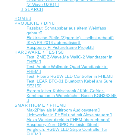
(Z-Wave UZB1)
SEARCH
HOME
PROJEKTE / DIY
Fassbar: Schnapsbar aus altem Weinfass
gebaut
Elektrische Pfeife (Zigarette) – selbst gebaut
IKEA PS 2014 automatisiert
Raspberry Pi Pictureframe Projekt
HARDWARE / TESTS
Test: ZME Z-Wave.Me WallC-2 Wandtaster in
FHEM
Test: Aeotec Wallmote Quad Wandtaster in
FHEM
Test: Fibaro RGBW LED Controller in FHEM
Test: LEAR BTC-01 Bluetooth Kabel am Sure
SE215
Extrem leiser Kühlschrank / Kühl-Gefrier-
Kombination in Wohnküche: Bosch KGN36XI45
SMARTHOME / FHEM
Max2Play als Multiroom Audiosystem
Lichtwecker in FHEM und mit Alexa steuern
Alexa Wecker direkt in FHEM übernehmen
Raspberry Zero GPIO Pinleiste löten
Vergleich: RGBW LED Stripe Controller für
FHEM