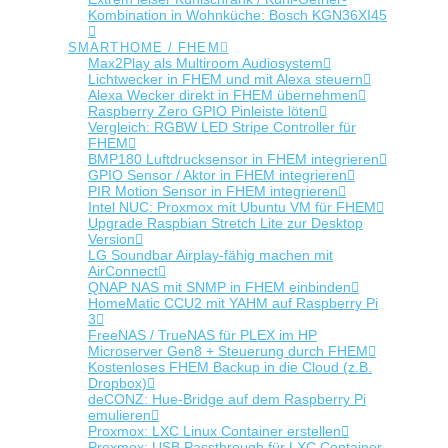
Kombination in Wohnküche: Bosch KGN36XI45
SMARTHOME / FHEM
Max2Play als Multiroom Audiosystem
Lichtwecker in FHEM und mit Alexa steuern
Alexa Wecker direkt in FHEM übernehmen
Raspberry Zero GPIO Pinleiste löten
Vergleich: RGBW LED Stripe Controller für
FHEM
BMP180 Luftdrucksensor in FHEM integrieren
GPIO Sensor / Aktor in FHEM integrieren
PIR Motion Sensor in FHEM integrieren
Intel NUC: Proxmox mit Ubuntu VM für FHEM
Upgrade Raspbian Stretch Lite zur Desktop
Version
LG Soundbar Airplay-fähig machen mit
AirConnect
QNAP NAS mit SNMP in FHEM einbinden
HomeMatic CCU2 mit YAHM auf Raspberry Pi
3
FreeNAS / TrueNAS für PLEX im HP
Microserver Gen8 + Steuerung durch FHEM
Kostenloses FHEM Backup in die Cloud (z.B.
Dropbox)
deCONZ: Hue-Bridge auf dem Raspberry Pi
emulieren
Proxmox: LXC Linux Container erstellen
Proxmox: USB Passthrough für LXC Container