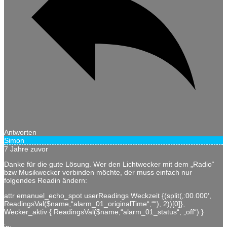
Antworten
Simon
7 Jahre zuvor
Danke für die gute Lösung. Wer den Lichtwecker mit dem „Radio“
bzw Musikwecker verbinden möchte, der muss einfach nur
folgendes Readin ändern:
attr emanuel_echo_spot userReadings Weckzeit {(split(‚:00.000‘,
ReadingsVal($name,“alarm_01_originalTime“,““), 2))[0]},
Wecker_aktiv { ReadingsVal($name,“alarm_01_status“, „off“) }
in: