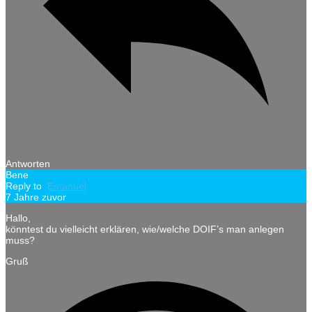
Antworten
Bene
Reply to
Emanuel
7 Jahre zuvor
Hallo,
könntest du vielleicht erklären, wie/welche DOIF’s man anlegen
muss?
Gruß