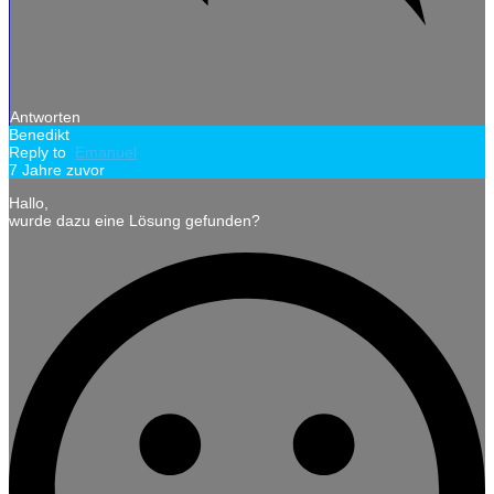
Antworten
Benedikt
Reply to
Emanuel
7 Jahre zuvor
Hallo,
wurde dazu eine Lösung gefunden?