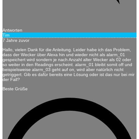
Antworten
Tim
7 Jahre zuvor
Hallo, vielen Dank für die Anleitung. Leider habe ich das Problem,
dass der Wecker über Alexa hin und wieder nicht als alarm_01
gespeichert wird sondern je nach Anzahl alter Wecker als 02 oder
so weiter in den Readings erscheint. alarm_01 bleibt somit off und
beispielsweise alarm_03 geht auf on, wird aber natürlich nicht
getriggert. Gib es dafür bereits eine Lösung oder ist das nur bei mir
der Fall?
Beste Grüße