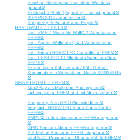
Fassbar: Schnapsbar aus altem Weinfass
gebaut
Elektrische Pfeife (Zigarette) – selbst gebaut
IKEA PS 2014 automatisiert
Raspberry Pi Pictureframe Projekt
HARDWARE / TESTS
Test: ZME Z-Wave.Me WallC-2 Wandtaster in
FHEM
Test: Aeotec Wallmote Quad Wandtaster in
FHEM
Test: Fibaro RGBW LED Controller in FHEM
Test: LEAR BTC-01 Bluetooth Kabel am Sure
SE215
Extrem leiser Kühlschrank / Kühl-Gefrier-
Kombination in Wohnküche: Bosch KGN36XI45
SMARTHOME / FHEM
Max2Play als Multiroom Audiosystem
Lichtwecker in FHEM und mit Alexa steuern
Alexa Wecker direkt in FHEM übernehmen
Raspberry Zero GPIO Pinleiste löten
Vergleich: RGBW LED Stripe Controller für
FHEM
BMP180 Luftdrucksensor in FHEM integrieren
GPIO Sensor / Aktor in FHEM integrieren
PIR Motion Sensor in FHEM integrieren
Intel NUC: Proxmox mit Ubuntu VM für FHEM