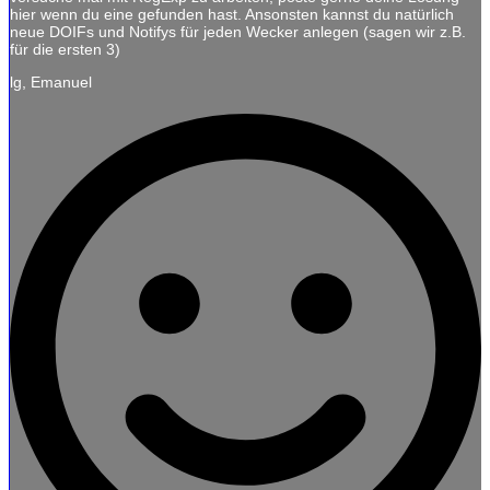
hier wenn du eine gefunden hast. Ansonsten kannst du natürlich
neue DOIFs und Notifys für jeden Wecker anlegen (sagen wir z.B.
für die ersten 3)
lg, Emanuel