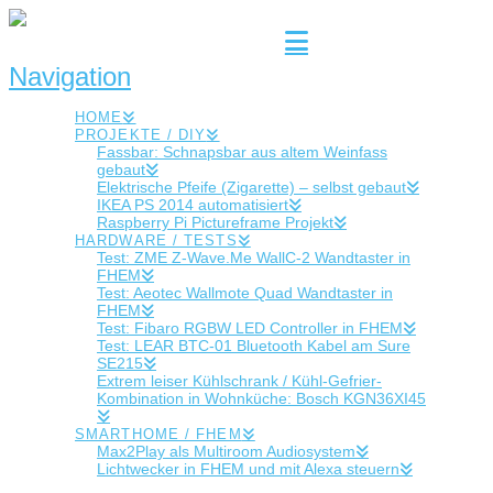
Navigation
HOME
PROJEKTE / DIY
Fassbar: Schnapsbar aus altem Weinfass
gebaut
Elektrische Pfeife (Zigarette) – selbst gebaut
IKEA PS 2014 automatisiert
Raspberry Pi Pictureframe Projekt
HARDWARE / TESTS
Test: ZME Z-Wave.Me WallC-2 Wandtaster in
FHEM
Test: Aeotec Wallmote Quad Wandtaster in
FHEM
Test: Fibaro RGBW LED Controller in FHEM
Test: LEAR BTC-01 Bluetooth Kabel am Sure
SE215
Extrem leiser Kühlschrank / Kühl-Gefrier-
Kombination in Wohnküche: Bosch KGN36XI45
SMARTHOME / FHEM
Max2Play als Multiroom Audiosystem
Lichtwecker in FHEM und mit Alexa steuern
Alexa Wecker direkt in FHEM übernehmen