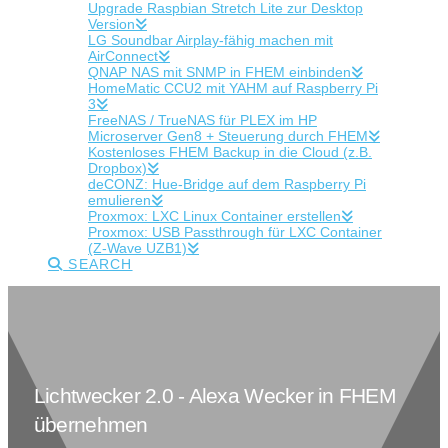
Upgrade Raspbian Stretch Lite zur Desktop
Version
LG Soundbar Airplay-fähig machen mit
AirConnect
QNAP NAS mit SNMP in FHEM einbinden
HomeMatic CCU2 mit YAHM auf Raspberry Pi
3
FreeNAS / TrueNAS für PLEX im HP
Microserver Gen8 + Steuerung durch FHEM
Kostenloses FHEM Backup in die Cloud (z.B.
Dropbox)
deCONZ: Hue-Bridge auf dem Raspberry Pi
emulieren
Proxmox: LXC Linux Container erstellen
Proxmox: USB Passthrough für LXC Container
(Z-Wave UZB1)
SEARCH
Lichtwecker 2.0 - Alexa Wecker in FHEM
übernehmen