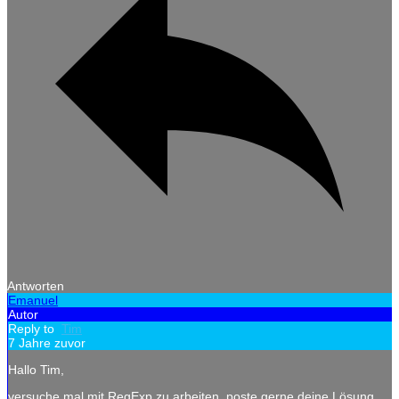
Antworten
Emanuel
Autor
Reply to
Tim
7 Jahre zuvor
Hallo Tim,
versuche mal mit RegExp zu arbeiten, poste gerne deine Lösung