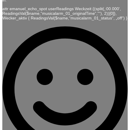
attr emanuel_echo_spot userReadings Weckzeit {(split(‚:00.000‘,
ReadingsVal($name,“musicalarm_01_originalTime“,““), 2))[0]},
Wecker_aktiv { ReadingsVal($name,“musicalarm_01_status“, „off“) }