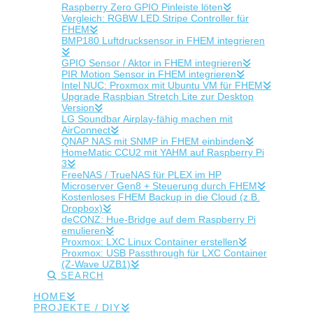
Raspberry Zero GPIO Pinleiste löten
Vergleich: RGBW LED Stripe Controller für
FHEM
BMP180 Luftdrucksensor in FHEM integrieren
GPIO Sensor / Aktor in FHEM integrieren
PIR Motion Sensor in FHEM integrieren
Intel NUC: Proxmox mit Ubuntu VM für FHEM
Upgrade Raspbian Stretch Lite zur Desktop
Version
LG Soundbar Airplay-fähig machen mit
AirConnect
QNAP NAS mit SNMP in FHEM einbinden
HomeMatic CCU2 mit YAHM auf Raspberry Pi
3
FreeNAS / TrueNAS für PLEX im HP
Microserver Gen8 + Steuerung durch FHEM
Kostenloses FHEM Backup in die Cloud (z.B.
Dropbox)
deCONZ: Hue-Bridge auf dem Raspberry Pi
emulieren
Proxmox: LXC Linux Container erstellen
Proxmox: USB Passthrough für LXC Container
(Z-Wave UZB1)
SEARCH
HOME
PROJEKTE / DIY