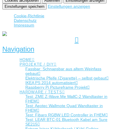
Cookies akzeptieren
Ablehnen
Einstellungen anzeigen
Einstellungen anzeigen
Einstellungen speichern
Cookie-Richtlinie
Datenschutz
Impressum
Navigation
HOME
PROJEKTE / DIY
Fassbar: Schnapsbar aus altem Weinfass
gebaut
Elektrische Pfeife (Zigarette) – selbst gebaut
IKEA PS 2014 automatisiert
Raspberry Pi Pictureframe Projekt
HARDWARE / TESTS
Test: ZME Z-Wave.Me WallC-2 Wandtaster in
FHEM
Test: Aeotec Wallmote Quad Wandtaster in
FHEM
Test: Fibaro RGBW LED Controller in FHEM
Test: LEAR BTC-01 Bluetooth Kabel am Sure
SE215
Extrem leiser Kühlschrank / Kühl-Gefrier-