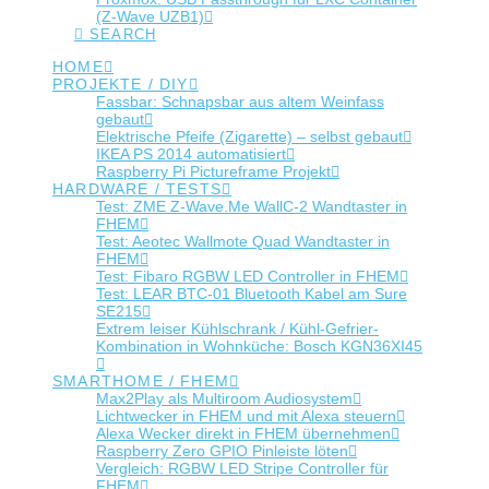
(Z-Wave UZB1)
SEARCH
HOME
PROJEKTE / DIY
Fassbar: Schnapsbar aus altem Weinfass
gebaut
Elektrische Pfeife (Zigarette) – selbst gebaut
IKEA PS 2014 automatisiert
Raspberry Pi Pictureframe Projekt
HARDWARE / TESTS
Test: ZME Z-Wave.Me WallC-2 Wandtaster in
FHEM
Test: Aeotec Wallmote Quad Wandtaster in
FHEM
Test: Fibaro RGBW LED Controller in FHEM
Test: LEAR BTC-01 Bluetooth Kabel am Sure
SE215
Extrem leiser Kühlschrank / Kühl-Gefrier-
Kombination in Wohnküche: Bosch KGN36XI45
SMARTHOME / FHEM
Max2Play als Multiroom Audiosystem
Lichtwecker in FHEM und mit Alexa steuern
Alexa Wecker direkt in FHEM übernehmen
Raspberry Zero GPIO Pinleiste löten
Vergleich: RGBW LED Stripe Controller für
FHEM