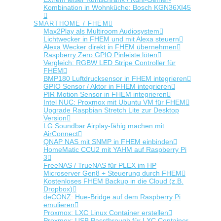
Kombination in Wohnküche: Bosch KGN36XI45
SMARTHOME / FHEM
Max2Play als Multiroom Audiosystem
Lichtwecker in FHEM und mit Alexa steuern
Alexa Wecker direkt in FHEM übernehmen
Raspberry Zero GPIO Pinleiste löten
Vergleich: RGBW LED Stripe Controller für
FHEM
BMP180 Luftdrucksensor in FHEM integrieren
GPIO Sensor / Aktor in FHEM integrieren
PIR Motion Sensor in FHEM integrieren
Intel NUC: Proxmox mit Ubuntu VM für FHEM
Upgrade Raspbian Stretch Lite zur Desktop
Version
LG Soundbar Airplay-fähig machen mit
AirConnect
QNAP NAS mit SNMP in FHEM einbinden
HomeMatic CCU2 mit YAHM auf Raspberry Pi
3
FreeNAS / TrueNAS für PLEX im HP
Microserver Gen8 + Steuerung durch FHEM
Kostenloses FHEM Backup in die Cloud (z.B.
Dropbox)
deCONZ: Hue-Bridge auf dem Raspberry Pi
emulieren
Proxmox: LXC Linux Container erstellen
Proxmox: USB Passthrough für LXC Container