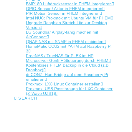
BMP180 Luftdrucksensor in FHEM integrieren
GPIO Sensor / Aktor in FHEM integrieren
PIR Motion Sensor in FHEM integrieren
Intel NUC: Proxmox mit Ubuntu VM für FHEM
Upgrade Raspbian Stretch Lite zur Desktop
Version
LG Soundbar Airplay-fähig machen mit
AirConnect
QNAP NAS mit SNMP in FHEM einbinden
HomeMatic CCU2 mit YAHM auf Raspberry Pi
3
FreeNAS / TrueNAS für PLEX im HP
Microserver Gen8 + Steuerung durch FHEM
Kostenloses FHEM Backup in die Cloud (z.B.
Dropbox)
deCONZ: Hue-Bridge auf dem Raspberry Pi
emulieren
Proxmox: LXC Linux Container erstellen
Proxmox: USB Passthrough für LXC Container
(Z-Wave UZB1)
SEARCH
Tag Archive
Below you'll find a list of all posts that have been tagged as
“flow”