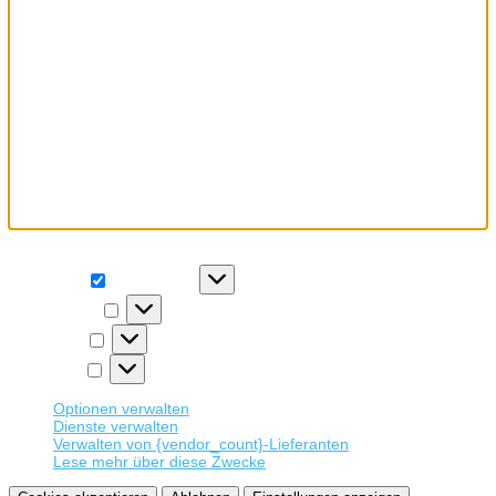
Wir verwenden Cookies, um unsere Website und unseren Service
zu optimieren.
Funktional
Funktional
Immer aktiv
Präferenzen
Präferenzen
Statistiken
Statistiken
Marketing
Marketing
Optionen verwalten
Dienste verwalten
Verwalten von {vendor_count}-Lieferanten
Lese mehr über diese Zwecke