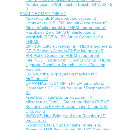
Kombination in Wohnküche: Bosch KGN36XI45
SMARTHOME / FHEM
Max2Play als Multiroom Audiosystem
Lichtwecker in FHEM und mit Alexa steuern
Alexa Wecker direkt in FHEM übernehmen
Raspberry Zero GPIO Pinleiste löten
Vergleich: RGBW LED Stripe Controller für
FHEM
BMP180 Luftdrucksensor in FHEM integrieren
GPIO Sensor / Aktor in FHEM integrieren
PIR Motion Sensor in FHEM integrieren
Intel NUC: Proxmox mit Ubuntu VM für FHEM
Upgrade Raspbian Stretch Lite zur Desktop
Version
LG Soundbar Airplay-fähig machen mit
AirConnect
QNAP NAS mit SNMP in FHEM einbinden
HomeMatic CCU2 mit YAHM auf Raspberry Pi
3
FreeNAS / TrueNAS für PLEX im HP
Microserver Gen8 + Steuerung durch FHEM
Kostenloses FHEM Backup in die Cloud (z.B.
Dropbox)
deCONZ: Hue-Bridge auf dem Raspberry Pi
emulieren
Proxmox: LXC Linux Container erstellen
Proxmox: USB Passthrough für LXC Container