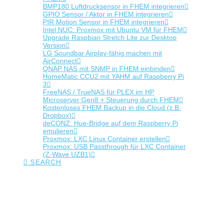
BMP180 Luftdrucksensor in FHEM integrieren
GPIO Sensor / Aktor in FHEM integrieren
PIR Motion Sensor in FHEM integrieren
Intel NUC: Proxmox mit Ubuntu VM für FHEM
Upgrade Raspbian Stretch Lite zur Desktop
Version
LG Soundbar Airplay-fähig machen mit
AirConnect
QNAP NAS mit SNMP in FHEM einbinden
HomeMatic CCU2 mit YAHM auf Raspberry Pi
3
FreeNAS / TrueNAS für PLEX im HP
Microserver Gen8 + Steuerung durch FHEM
Kostenloses FHEM Backup in die Cloud (z.B.
Dropbox)
deCONZ: Hue-Bridge auf dem Raspberry Pi
emulieren
Proxmox: LXC Linux Container erstellen
Proxmox: USB Passthrough für LXC Container
(Z-Wave UZB1)
SEARCH
Tag Archive
Below you'll find a list of all posts that have been tagged as
“music”