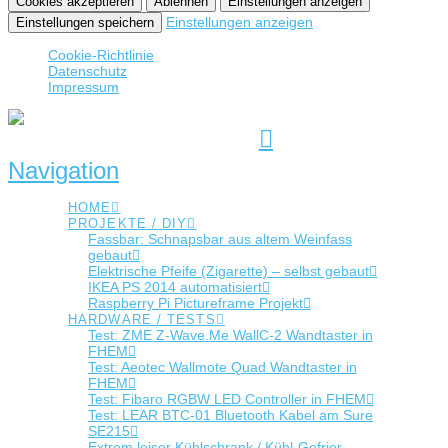
Cookies akzeptieren
Ablehnen
Einstellungen anzeigen
Einstellungen anzeigen
Einstellungen speichern
Cookie-Richtlinie
Datenschutz
Impressum
Navigation
HOME
PROJEKTE / DIY
Fassbar: Schnapsbar aus altem Weinfass
gebaut
Elektrische Pfeife (Zigarette) – selbst gebaut
IKEA PS 2014 automatisiert
Raspberry Pi Pictureframe Projekt
HARDWARE / TESTS
Test: ZME Z-Wave.Me WallC-2 Wandtaster in
FHEM
Test: Aeotec Wallmote Quad Wandtaster in
FHEM
Test: Fibaro RGBW LED Controller in FHEM
Test: LEAR BTC-01 Bluetooth Kabel am Sure
SE215
Extrem leiser Kühlschrank / Kühl-Gefrier-