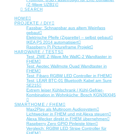
(Z-Wave UZB1)
SEARCH
HOME
PROJEKTE / DIY
Fassbar: Schnapsbar aus altem Weinfass
gebaut
Elektrische Pfeife (Zigarette) – selbst gebaut
IKEA PS 2014 automatisiert
Raspberry Pi Pictureframe Projekt
HARDWARE / TESTS
Test: ZME Z-Wave.Me WallC-2 Wandtaster in
FHEM
Test: Aeotec Wallmote Quad Wandtaster in
FHEM
Test: Fibaro RGBW LED Controller in FHEM
Test: LEAR BTC-01 Bluetooth Kabel am Sure
SE215
Extrem leiser Kühlschrank / Kühl-Gefrier-
Kombination in Wohnküche: Bosch KGN36XI45
SMARTHOME / FHEM
Max2Play als Multiroom Audiosystem
Lichtwecker in FHEM und mit Alexa steuern
Alexa Wecker direkt in FHEM übernehmen
Raspberry Zero GPIO Pinleiste löten
Vergleich: RGBW LED Stripe Controller für
FHEM