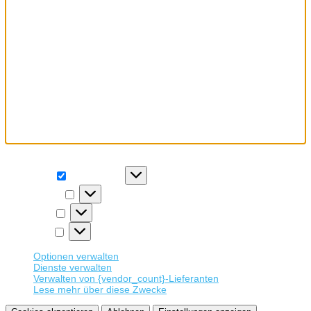
Wir verwenden Cookies, um unsere Website und unseren Service
zu optimieren.
Funktional
Funktional
Immer aktiv
Präferenzen
Präferenzen
Statistiken
Statistiken
Marketing
Marketing
Optionen verwalten
Dienste verwalten
Verwalten von {vendor_count}-Lieferanten
Lese mehr über diese Zwecke