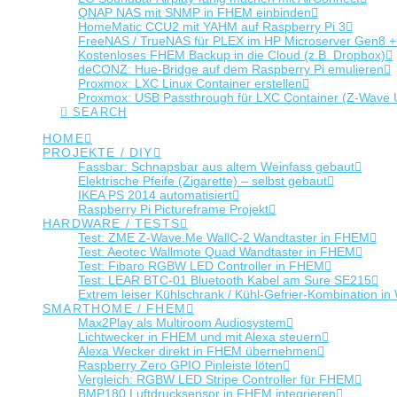
QNAP NAS mit SNMP in FHEM einbinden
HomeMatic CCU2 mit YAHM auf Raspberry Pi 3
FreeNAS / TrueNAS für PLEX im HP Microserver Gen8 
Kostenloses FHEM Backup in die Cloud (z.B. Dropbox)
deCONZ: Hue-Bridge auf dem Raspberry Pi emulieren
Proxmox: LXC Linux Container erstellen
Proxmox: USB Passthrough für LXC Container (Z-Wave
SEARCH
HOME
PROJEKTE / DIY
Fassbar: Schnapsbar aus altem Weinfass gebaut
Elektrische Pfeife (Zigarette) – selbst gebaut
IKEA PS 2014 automatisiert
Raspberry Pi Pictureframe Projekt
HARDWARE / TESTS
Test: ZME Z-Wave.Me WallC-2 Wandtaster in FHEM
Test: Aeotec Wallmote Quad Wandtaster in FHEM
Test: Fibaro RGBW LED Controller in FHEM
Test: LEAR BTC-01 Bluetooth Kabel am Sure SE215
Extrem leiser Kühlschrank / Kühl-Gefrier-Kombination
SMARTHOME / FHEM
Max2Play als Multiroom Audiosystem
Lichtwecker in FHEM und mit Alexa steuern
Alexa Wecker direkt in FHEM übernehmen
Raspberry Zero GPIO Pinleiste löten
Vergleich: RGBW LED Stripe Controller für FHEM
BMP180 Luftdrucksensor in FHEM integrieren