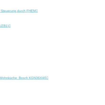
+ Steuerung durch FHEM
 UZB1)
 in Wohnküche: Bosch KGN36XI45