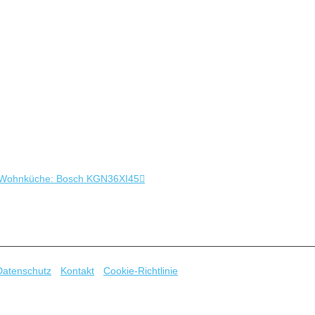
dge”
 in Wohnküche: Bosch KGN36XI45
wenn ich mit dem Fibaro RGBW (FGRGB-101) nicht unbedingt warm w
du den Controller am besten in FHEM einbinden kannst. Für bestimmte 
Datenschutz
-
Kontakt
-
Cookie-Richtlinie