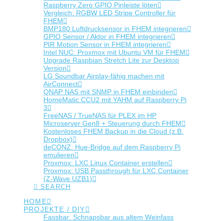
Raspberry Zero GPIO Pinleiste löten
Vergleich: RGBW LED Stripe Controller für
FHEM
BMP180 Luftdrucksensor in FHEM integrieren
GPIO Sensor / Aktor in FHEM integrieren
PIR Motion Sensor in FHEM integrieren
Intel NUC: Proxmox mit Ubuntu VM für FHEM
Upgrade Raspbian Stretch Lite zur Desktop
Version
LG Soundbar Airplay-fähig machen mit
AirConnect
QNAP NAS mit SNMP in FHEM einbinden
HomeMatic CCU2 mit YAHM auf Raspberry Pi
3
FreeNAS / TrueNAS für PLEX im HP
Microserver Gen8 + Steuerung durch FHEM
Kostenloses FHEM Backup in die Cloud (z.B.
Dropbox)
deCONZ: Hue-Bridge auf dem Raspberry Pi
emulieren
Proxmox: LXC Linux Container erstellen
Proxmox: USB Passthrough für LXC Container
(Z-Wave UZB1)
SEARCH
HOME
PROJEKTE / DIY
Fassbar: Schnapsbar aus altem Weinfass