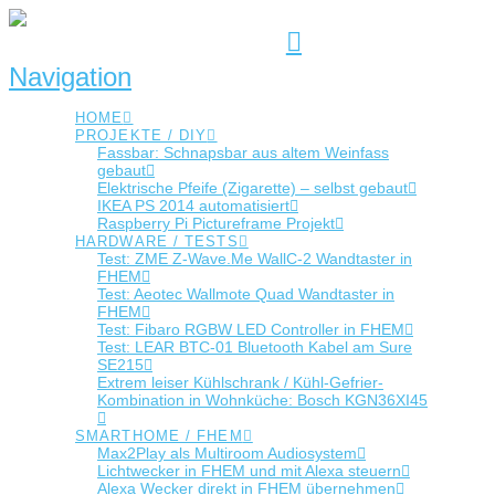
Navigation
HOME
PROJEKTE / DIY
Fassbar: Schnapsbar aus altem Weinfass
gebaut
Elektrische Pfeife (Zigarette) – selbst gebaut
IKEA PS 2014 automatisiert
Raspberry Pi Pictureframe Projekt
HARDWARE / TESTS
Test: ZME Z-Wave.Me WallC-2 Wandtaster in
FHEM
Test: Aeotec Wallmote Quad Wandtaster in
FHEM
Test: Fibaro RGBW LED Controller in FHEM
Test: LEAR BTC-01 Bluetooth Kabel am Sure
SE215
Extrem leiser Kühlschrank / Kühl-Gefrier-
Kombination in Wohnküche: Bosch KGN36XI45
SMARTHOME / FHEM
Max2Play als Multiroom Audiosystem
Lichtwecker in FHEM und mit Alexa steuern
Alexa Wecker direkt in FHEM übernehmen