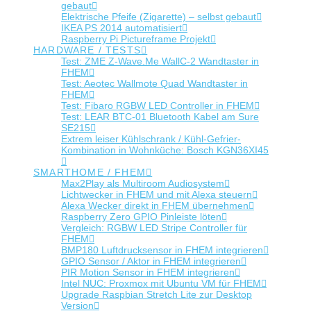
gebaut
Elektrische Pfeife (Zigarette) – selbst gebaut
IKEA PS 2014 automatisiert
Raspberry Pi Pictureframe Projekt
HARDWARE / TESTS
Test: ZME Z-Wave.Me WallC-2 Wandtaster in
FHEM
Test: Aeotec Wallmote Quad Wandtaster in
FHEM
Test: Fibaro RGBW LED Controller in FHEM
Test: LEAR BTC-01 Bluetooth Kabel am Sure
SE215
Extrem leiser Kühlschrank / Kühl-Gefrier-
Kombination in Wohnküche: Bosch KGN36XI45
SMARTHOME / FHEM
Max2Play als Multiroom Audiosystem
Lichtwecker in FHEM und mit Alexa steuern
Alexa Wecker direkt in FHEM übernehmen
Raspberry Zero GPIO Pinleiste löten
Vergleich: RGBW LED Stripe Controller für
FHEM
BMP180 Luftdrucksensor in FHEM integrieren
GPIO Sensor / Aktor in FHEM integrieren
PIR Motion Sensor in FHEM integrieren
Intel NUC: Proxmox mit Ubuntu VM für FHEM
Upgrade Raspbian Stretch Lite zur Desktop
Version