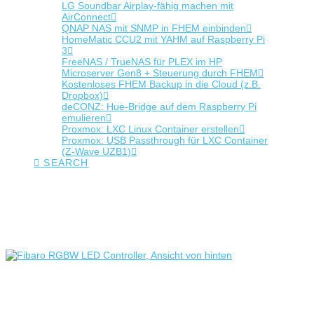
LG Soundbar Airplay-fähig machen mit
AirConnect
QNAP NAS mit SNMP in FHEM einbinden
HomeMatic CCU2 mit YAHM auf Raspberry Pi
3
FreeNAS / TrueNAS für PLEX im HP
Microserver Gen8 + Steuerung durch FHEM
Kostenloses FHEM Backup in die Cloud (z.B.
Dropbox)
deCONZ: Hue-Bridge auf dem Raspberry Pi
emulieren
Proxmox: LXC Linux Container erstellen
Proxmox: USB Passthrough für LXC Container
(Z-Wave UZB1)
SEARCH
Tag Archive
Below you'll find a list of all posts that have been tagged as
“controller”
Test: Fibaro RGBW LED Controller in
FHEM