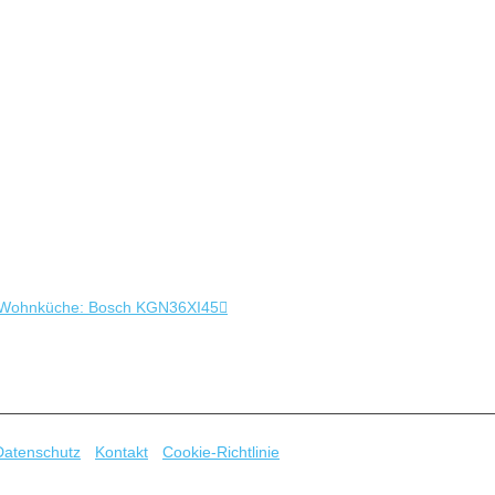
 in Wohnküche: Bosch KGN36XI45
als zur Einbindung von Synology NAS in FHEM. Nachfolgend beschreib
R.T Status oder den verbleibenden Speicherplatz in FHEM einzubinden 
. SNMP Das …
Datenschutz
-
Kontakt
-
Cookie-Richtlinie