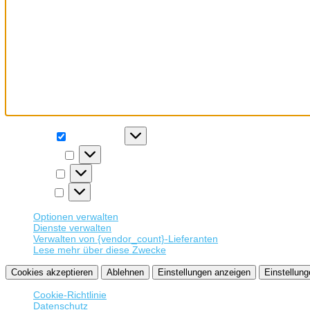
Wir verwenden Cookies, um unsere Website und unseren Service zu 
Funktional
Funktional
Immer aktiv
Präferenzen
Präferenzen
Statistiken
Statistiken
Marketing
Marketing
Optionen verwalten
Dienste verwalten
Verwalten von {vendor_count}-Lieferanten
Lese mehr über diese Zwecke
Cookies akzeptieren
Ablehnen
Einstellungen anzeigen
Einstellung
Cookie-Richtlinie
Datenschutz