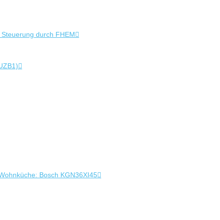
+ Steuerung durch FHEM
 UZB1)
 in Wohnküche: Bosch KGN36XI45