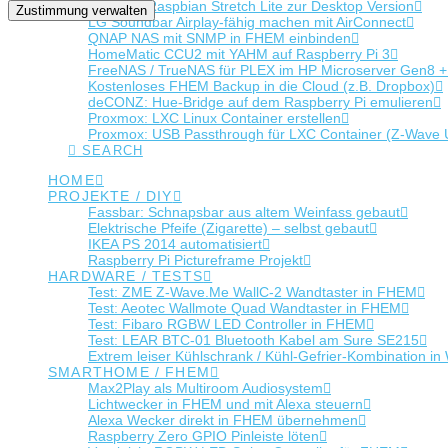
Upgrade Raspbian Stretch Lite zur Desktop Version
Zustimmung verwalten
LG Soundbar Airplay-fähig machen mit AirConnect
QNAP NAS mit SNMP in FHEM einbinden
HomeMatic CCU2 mit YAHM auf Raspberry Pi 3
FreeNAS / TrueNAS für PLEX im HP Microserver Gen8 
Kostenloses FHEM Backup in die Cloud (z.B. Dropbox)
deCONZ: Hue-Bridge auf dem Raspberry Pi emulieren
Proxmox: LXC Linux Container erstellen
Proxmox: USB Passthrough für LXC Container (Z-Wave
SEARCH
HOME
PROJEKTE / DIY
Fassbar: Schnapsbar aus altem Weinfass gebaut
Elektrische Pfeife (Zigarette) – selbst gebaut
IKEA PS 2014 automatisiert
Raspberry Pi Pictureframe Projekt
HARDWARE / TESTS
Test: ZME Z-Wave.Me WallC-2 Wandtaster in FHEM
Test: Aeotec Wallmote Quad Wandtaster in FHEM
Test: Fibaro RGBW LED Controller in FHEM
Test: LEAR BTC-01 Bluetooth Kabel am Sure SE215
Extrem leiser Kühlschrank / Kühl-Gefrier-Kombination
SMARTHOME / FHEM
Max2Play als Multiroom Audiosystem
Lichtwecker in FHEM und mit Alexa steuern
Alexa Wecker direkt in FHEM übernehmen
Raspberry Zero GPIO Pinleiste löten