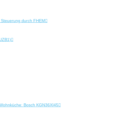
+ Steuerung durch FHEM
 UZB1)
 in Wohnküche: Bosch KGN36XI45