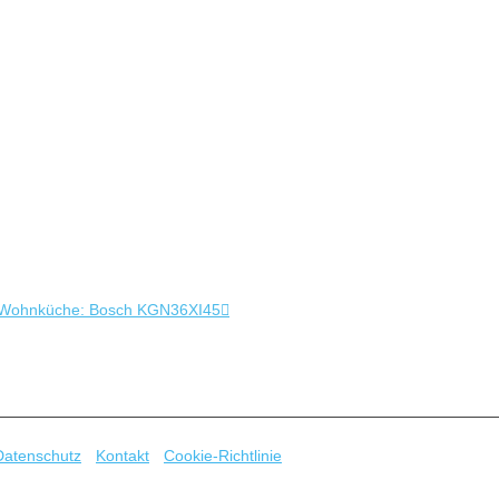
infrared sensor”
 in Wohnküche: Bosch KGN36XI45
 PIR (= Passive Infrared Sensor) lässt sich Problemlos an die GPIO 
ellschrauben (Potis) kann man außerdem die Sensitivität und Dauer des
…
Datenschutz
-
Kontakt
-
Cookie-Richtlinie