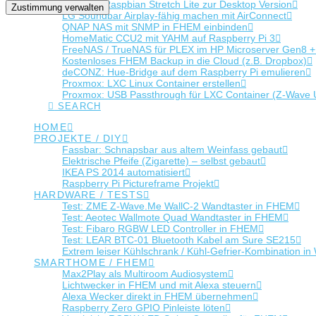
Upgrade Raspbian Stretch Lite zur Desktop Version
Zustimmung verwalten
LG Soundbar Airplay-fähig machen mit AirConnect
QNAP NAS mit SNMP in FHEM einbinden
HomeMatic CCU2 mit YAHM auf Raspberry Pi 3
FreeNAS / TrueNAS für PLEX im HP Microserver Gen8 
Kostenloses FHEM Backup in die Cloud (z.B. Dropbox)
deCONZ: Hue-Bridge auf dem Raspberry Pi emulieren
Proxmox: LXC Linux Container erstellen
Proxmox: USB Passthrough für LXC Container (Z-Wave
SEARCH
HOME
PROJEKTE / DIY
Fassbar: Schnapsbar aus altem Weinfass gebaut
Elektrische Pfeife (Zigarette) – selbst gebaut
IKEA PS 2014 automatisiert
Raspberry Pi Pictureframe Projekt
HARDWARE / TESTS
Test: ZME Z-Wave.Me WallC-2 Wandtaster in FHEM
Test: Aeotec Wallmote Quad Wandtaster in FHEM
Test: Fibaro RGBW LED Controller in FHEM
Test: LEAR BTC-01 Bluetooth Kabel am Sure SE215
Extrem leiser Kühlschrank / Kühl-Gefrier-Kombination
SMARTHOME / FHEM
Max2Play als Multiroom Audiosystem
Lichtwecker in FHEM und mit Alexa steuern
Alexa Wecker direkt in FHEM übernehmen
Raspberry Zero GPIO Pinleiste löten