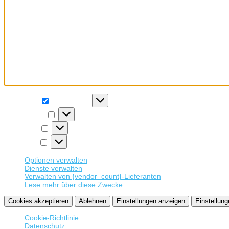
Wir verwenden Cookies, um unsere Website und unseren Service zu 
Funktional
Funktional
Immer aktiv
Präferenzen
Präferenzen
Statistiken
Statistiken
Marketing
Marketing
Optionen verwalten
Dienste verwalten
Verwalten von {vendor_count}-Lieferanten
Lese mehr über diese Zwecke
Cookies akzeptieren
Ablehnen
Einstellungen anzeigen
Einstellung
Cookie-Richtlinie
Datenschutz