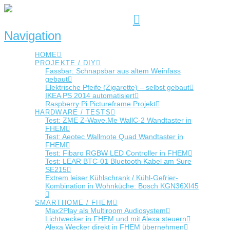
Navigation
HOME
PROJEKTE / DIY
Fassbar: Schnapsbar aus altem Weinfass
gebaut
Elektrische Pfeife (Zigarette) – selbst gebaut
IKEA PS 2014 automatisiert
Raspberry Pi Pictureframe Projekt
HARDWARE / TESTS
Test: ZME Z-Wave.Me WallC-2 Wandtaster in
FHEM
Test: Aeotec Wallmote Quad Wandtaster in
FHEM
Test: Fibaro RGBW LED Controller in FHEM
Test: LEAR BTC-01 Bluetooth Kabel am Sure
SE215
Extrem leiser Kühlschrank / Kühl-Gefrier-
Kombination in Wohnküche: Bosch KGN36XI45
SMARTHOME / FHEM
Max2Play als Multiroom Audiosystem
Lichtwecker in FHEM und mit Alexa steuern
Alexa Wecker direkt in FHEM übernehmen