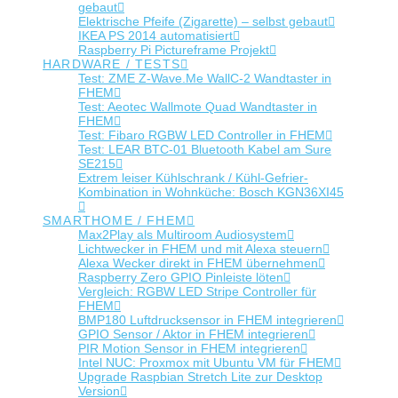
gebaut
Elektrische Pfeife (Zigarette) – selbst gebaut
IKEA PS 2014 automatisiert
Raspberry Pi Pictureframe Projekt
HARDWARE / TESTS
Test: ZME Z-Wave.Me WallC-2 Wandtaster in
FHEM
Test: Aeotec Wallmote Quad Wandtaster in
FHEM
Test: Fibaro RGBW LED Controller in FHEM
Test: LEAR BTC-01 Bluetooth Kabel am Sure
SE215
Extrem leiser Kühlschrank / Kühl-Gefrier-
Kombination in Wohnküche: Bosch KGN36XI45
SMARTHOME / FHEM
Max2Play als Multiroom Audiosystem
Lichtwecker in FHEM und mit Alexa steuern
Alexa Wecker direkt in FHEM übernehmen
Raspberry Zero GPIO Pinleiste löten
Vergleich: RGBW LED Stripe Controller für
FHEM
BMP180 Luftdrucksensor in FHEM integrieren
GPIO Sensor / Aktor in FHEM integrieren
PIR Motion Sensor in FHEM integrieren
Intel NUC: Proxmox mit Ubuntu VM für FHEM
Upgrade Raspbian Stretch Lite zur Desktop
Version