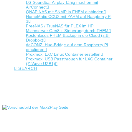
LG Soundbar Airplay-fähig machen mit
AirConnect
QNAP NAS mit SNMP in FHEM einbinden
HomeMatic CCU2 mit YAHM auf Raspberry Pi
3
FreeNAS / TrueNAS für PLEX im HP
Microserver Gen8 + Steuerung durch FHEM
Kostenloses FHEM Backup in die Cloud (z.B.
Dropbox)
deCONZ: Hue-Bridge auf dem Raspberry Pi
emulieren
Proxmox: LXC Linux Container erstellen
Proxmox: USB Passthrough für LXC Container
(Z-Wave UZB1)
SEARCH
Tag Archive
Below you'll find a list of all posts that have been tagged as
“lms”
Max2Play als Multiroom Audiosystem
Max2Play Multiroom Audio SystemMultiroom Audio Systeme