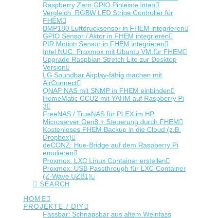
Raspberry Zero GPIO Pinleiste löten
Vergleich: RGBW LED Stripe Controller für
FHEM
BMP180 Luftdrucksensor in FHEM integrieren
GPIO Sensor / Aktor in FHEM integrieren
PIR Motion Sensor in FHEM integrieren
Intel NUC: Proxmox mit Ubuntu VM für FHEM
Upgrade Raspbian Stretch Lite zur Desktop
Version
LG Soundbar Airplay-fähig machen mit
AirConnect
QNAP NAS mit SNMP in FHEM einbinden
HomeMatic CCU2 mit YAHM auf Raspberry Pi
3
FreeNAS / TrueNAS für PLEX im HP
Microserver Gen8 + Steuerung durch FHEM
Kostenloses FHEM Backup in die Cloud (z.B.
Dropbox)
deCONZ: Hue-Bridge auf dem Raspberry Pi
emulieren
Proxmox: LXC Linux Container erstellen
Proxmox: USB Passthrough für LXC Container
(Z-Wave UZB1)
SEARCH
HOME
PROJEKTE / DIY
Fassbar: Schnapsbar aus altem Weinfass