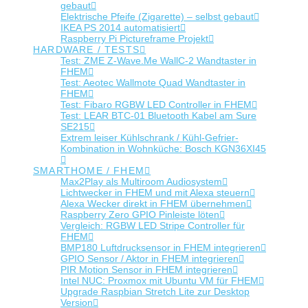
gebaut
Elektrische Pfeife (Zigarette) – selbst gebaut
IKEA PS 2014 automatisiert
Raspberry Pi Pictureframe Projekt
HARDWARE / TESTS
Test: ZME Z-Wave.Me WallC-2 Wandtaster in
FHEM
Test: Aeotec Wallmote Quad Wandtaster in
FHEM
Test: Fibaro RGBW LED Controller in FHEM
Test: LEAR BTC-01 Bluetooth Kabel am Sure
SE215
Extrem leiser Kühlschrank / Kühl-Gefrier-
Kombination in Wohnküche: Bosch KGN36XI45
SMARTHOME / FHEM
Max2Play als Multiroom Audiosystem
Lichtwecker in FHEM und mit Alexa steuern
Alexa Wecker direkt in FHEM übernehmen
Raspberry Zero GPIO Pinleiste löten
Vergleich: RGBW LED Stripe Controller für
FHEM
BMP180 Luftdrucksensor in FHEM integrieren
GPIO Sensor / Aktor in FHEM integrieren
PIR Motion Sensor in FHEM integrieren
Intel NUC: Proxmox mit Ubuntu VM für FHEM
Upgrade Raspbian Stretch Lite zur Desktop
Version