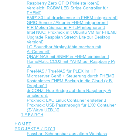
Raspberry Zero GPIO Pinleiste löten
Vergleich: RGBW LED Stripe Controller für
FHEM
BMP180 Luftdrucksensor in FHEM integrieren
GPIO Sensor / Aktor in FHEM integrieren
PIR Motion Sensor in FHEM integrieren
Intel NUC: Proxmox mit Ubuntu VM für FHEM
Upgrade Raspbian Stretch Lite zur Desktop
Version
LG Soundbar Airplay-fähig machen mit
AirConnect
QNAP NAS mit SNMP in FHEM einbinden
HomeMatic CCU2 mit YAHM auf Raspberry Pi
3
FreeNAS / TrueNAS für PLEX im HP
Microserver Gen8 + Steuerung durch FHEM
Kostenloses FHEM Backup in die Cloud (z.B.
Dropbox)
deCONZ: Hue-Bridge auf dem Raspberry Pi
emulieren
Proxmox: LXC Linux Container erstellen
Proxmox: USB Passthrough für LXC Container
(Z-Wave UZB1)
SEARCH
HOME
PROJEKTE / DIY
Fassbar: Schnapsbar aus altem Weinfass