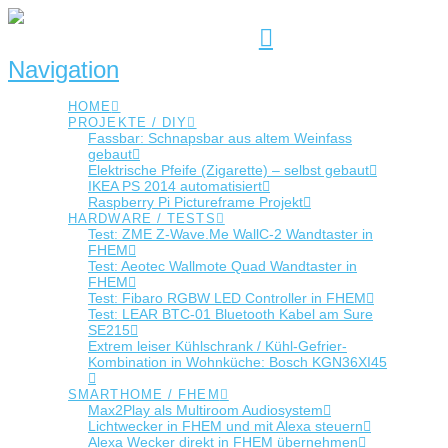
Navigation
HOME
PROJEKTE / DIY
Fassbar: Schnapsbar aus altem Weinfass
gebaut
Elektrische Pfeife (Zigarette) – selbst gebaut
IKEA PS 2014 automatisiert
Raspberry Pi Pictureframe Projekt
HARDWARE / TESTS
Test: ZME Z-Wave.Me WallC-2 Wandtaster in
FHEM
Test: Aeotec Wallmote Quad Wandtaster in
FHEM
Test: Fibaro RGBW LED Controller in FHEM
Test: LEAR BTC-01 Bluetooth Kabel am Sure
SE215
Extrem leiser Kühlschrank / Kühl-Gefrier-
Kombination in Wohnküche: Bosch KGN36XI45
SMARTHOME / FHEM
Max2Play als Multiroom Audiosystem
Lichtwecker in FHEM und mit Alexa steuern
Alexa Wecker direkt in FHEM übernehmen