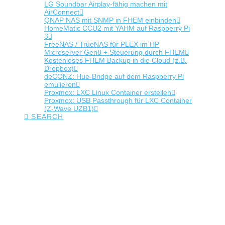
LG Soundbar Airplay-fähig machen mit
AirConnect
QNAP NAS mit SNMP in FHEM einbinden
HomeMatic CCU2 mit YAHM auf Raspberry Pi
3
FreeNAS / TrueNAS für PLEX im HP
Microserver Gen8 + Steuerung durch FHEM
Kostenloses FHEM Backup in die Cloud (z.B.
Dropbox)
deCONZ: Hue-Bridge auf dem Raspberry Pi
emulieren
Proxmox: LXC Linux Container erstellen
Proxmox: USB Passthrough für LXC Container
(Z-Wave UZB1)
SEARCH
Tag Archive
Below you'll find a list of all posts that have been tagged as
“lite”
Upgrade Raspbian Stretch Lite zur
Desktop Version
Upgrade Raspbian Stretch Lite zur vollen Desktop