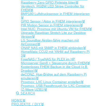
Raspberry Zero GPIO Pinleiste löten
Vergleich: RGBW LED Stripe Controller für
FHEM
BMP180 Luftdrucksensor in FHEM integrieren
GPIO Sensor / Aktor in FHEM integrieren
PIR Motion Sensor in FHEM integrieren
Intel NUC: Proxmox mit Ubuntu VM für FHEM
Upgrade Raspbian Stretch Lite zur Desktop
Version
LG Soundbar Airplay-fähig machen mit
AirConnect
QNAP NAS mit SNMP in FHEM einbinden
HomeMatic CCU2 mit YAHM auf Raspberry Pi
3
FreeNAS / TrueNAS für PLEX im HP
Microserver Gen8 + Steuerung durch FHEM
Kostenloses FHEM Backup in die Cloud (z.B.
Dropbox)
deCONZ: Hue-Bridge auf dem Raspberry Pi
emulieren
Proxmox: LXC Linux Container erstellen
Proxmox: USB Passthrough für LXC Container
(Z-Wave UZB1)
SEARCH
HOME
PROJEKTE / DIY