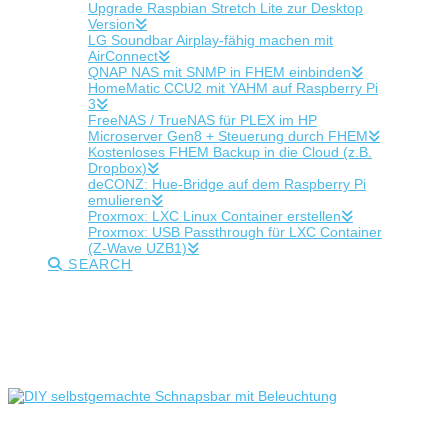
Upgrade Raspbian Stretch Lite zur Desktop
Version
LG Soundbar Airplay-fähig machen mit
AirConnect
QNAP NAS mit SNMP in FHEM einbinden
HomeMatic CCU2 mit YAHM auf Raspberry Pi
3
FreeNAS / TrueNAS für PLEX im HP
Microserver Gen8 + Steuerung durch FHEM
Kostenloses FHEM Backup in die Cloud (z.B.
Dropbox)
deCONZ: Hue-Bridge auf dem Raspberry Pi
emulieren
Proxmox: LXC Linux Container erstellen
Proxmox: USB Passthrough für LXC Container
(Z-Wave UZB1)
SEARCH
Tag Archive
Below you'll find a list of all posts that have been tagged as
“fassbar”
Fassbar: Schnapsbar aus altem Weinfass