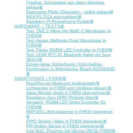
Fassbar: Schnapsbar aus altem Weinfass
gebaut
Elektrische Pfeife (Zigarette) – selbst gebaut
IKEA PS 2014 automatisiert
Raspberry Pi Pictureframe Projekt
HARDWARE / TESTS
Test: ZME Z-Wave.Me WallC-2 Wandtaster in
FHEM
Test: Aeotec Wallmote Quad Wandtaster in
FHEM
Test: Fibaro RGBW LED Controller in FHEM
Test: LEAR BTC-01 Bluetooth Kabel am Sure
SE215
Extrem leiser Kühlschrank / Kühl-Gefrier-
Kombination in Wohnküche: Bosch KGN36XI45
SMARTHOME / FHEM
Max2Play als Multiroom Audiosystem
Lichtwecker in FHEM und mit Alexa steuern
Alexa Wecker direkt in FHEM übernehmen
Raspberry Zero GPIO Pinleiste löten
Vergleich: RGBW LED Stripe Controller für
FHEM
BMP180 Luftdrucksensor in FHEM integrieren
GPIO Sensor / Aktor in FHEM integrieren
PIR Motion Sensor in FHEM integrieren
Intel NUC: Proxmox mit Ubuntu VM für FHEM