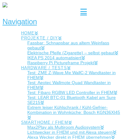
Navigation
HOME
PROJEKTE / DIY
Fassbar: Schnapsbar aus altem Weinfass
gebaut
Elektrische Pfeife (Zigarette) – selbst gebaut
IKEA PS 2014 automatisiert
Raspberry Pi Pictureframe Projekt
HARDWARE / TESTS
Test: ZME Z-Wave.Me WallC-2 Wandtaster in
FHEM
Test: Aeotec Wallmote Quad Wandtaster in
FHEM
Test: Fibaro RGBW LED Controller in FHEM
Test: LEAR BTC-01 Bluetooth Kabel am Sure
SE215
Extrem leiser Kühlschrank / Kühl-Gefrier-
Kombination in Wohnküche: Bosch KGN36XI45
SMARTHOME / FHEM
Max2Play als Multiroom Audiosystem
Lichtwecker in FHEM und mit Alexa steuern
Alexa Wecker direkt in FHEM übernehmen