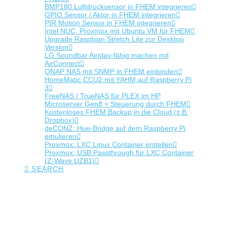
BMP180 Luftdrucksensor in FHEM integrieren
GPIO Sensor / Aktor in FHEM integrieren
PIR Motion Sensor in FHEM integrieren
Intel NUC: Proxmox mit Ubuntu VM für FHEM
Upgrade Raspbian Stretch Lite zur Desktop
Version
LG Soundbar Airplay-fähig machen mit
AirConnect
QNAP NAS mit SNMP in FHEM einbinden
HomeMatic CCU2 mit YAHM auf Raspberry Pi
3
FreeNAS / TrueNAS für PLEX im HP
Microserver Gen8 + Steuerung durch FHEM
Kostenloses FHEM Backup in die Cloud (z.B.
Dropbox)
deCONZ: Hue-Bridge auf dem Raspberry Pi
emulieren
Proxmox: LXC Linux Container erstellen
Proxmox: USB Passthrough für LXC Container
(Z-Wave UZB1)
SEARCH
Tag Archive
Below you'll find a list of all posts that have been tagged as
“Alexa”