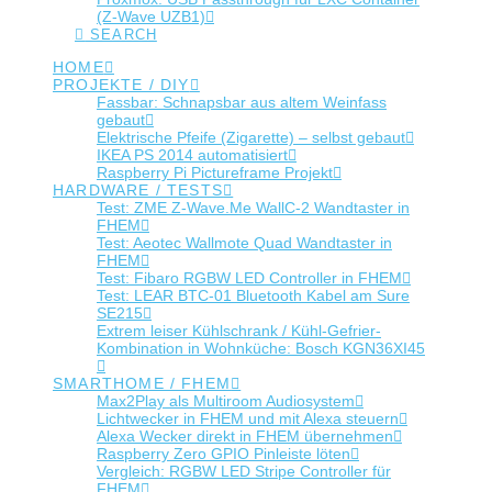
(Z-Wave UZB1)
SEARCH
HOME
PROJEKTE / DIY
Fassbar: Schnapsbar aus altem Weinfass
gebaut
Elektrische Pfeife (Zigarette) – selbst gebaut
IKEA PS 2014 automatisiert
Raspberry Pi Pictureframe Projekt
HARDWARE / TESTS
Test: ZME Z-Wave.Me WallC-2 Wandtaster in
FHEM
Test: Aeotec Wallmote Quad Wandtaster in
FHEM
Test: Fibaro RGBW LED Controller in FHEM
Test: LEAR BTC-01 Bluetooth Kabel am Sure
SE215
Extrem leiser Kühlschrank / Kühl-Gefrier-
Kombination in Wohnküche: Bosch KGN36XI45
SMARTHOME / FHEM
Max2Play als Multiroom Audiosystem
Lichtwecker in FHEM und mit Alexa steuern
Alexa Wecker direkt in FHEM übernehmen
Raspberry Zero GPIO Pinleiste löten
Vergleich: RGBW LED Stripe Controller für
FHEM