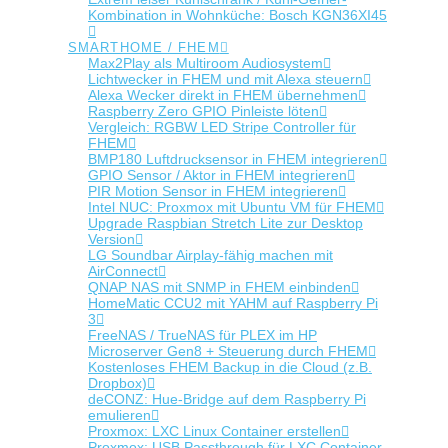
Kombination in Wohnküche: Bosch KGN36XI45
SMARTHOME / FHEM
Max2Play als Multiroom Audiosystem
Lichtwecker in FHEM und mit Alexa steuern
Alexa Wecker direkt in FHEM übernehmen
Raspberry Zero GPIO Pinleiste löten
Vergleich: RGBW LED Stripe Controller für
FHEM
BMP180 Luftdrucksensor in FHEM integrieren
GPIO Sensor / Aktor in FHEM integrieren
PIR Motion Sensor in FHEM integrieren
Intel NUC: Proxmox mit Ubuntu VM für FHEM
Upgrade Raspbian Stretch Lite zur Desktop
Version
LG Soundbar Airplay-fähig machen mit
AirConnect
QNAP NAS mit SNMP in FHEM einbinden
HomeMatic CCU2 mit YAHM auf Raspberry Pi
3
FreeNAS / TrueNAS für PLEX im HP
Microserver Gen8 + Steuerung durch FHEM
Kostenloses FHEM Backup in die Cloud (z.B.
Dropbox)
deCONZ: Hue-Bridge auf dem Raspberry Pi
emulieren
Proxmox: LXC Linux Container erstellen
Proxmox: USB Passthrough für LXC Container