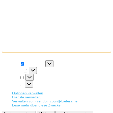
Wir verwenden Cookies, um unsere Website und unseren Service
zu optimieren.
Funktional
Funktional
Immer aktiv
Präferenzen
Präferenzen
Statistiken
Statistiken
Marketing
Marketing
Optionen verwalten
Dienste verwalten
Verwalten von {vendor_count}-Lieferanten
Lese mehr über diese Zwecke