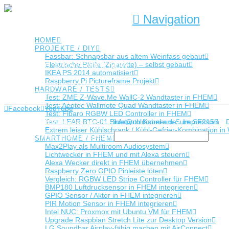
Navigation
HOME
PROJEKTE / DIY
Fassbar: Schnapsbar aus altem Weinfass gebaut
Nothing to Show Right Now
Elektrische Pfeife (Zigarette) – selbst gebaut
IKEA PS 2014 automatisiert
Raspberry Pi Pictureframe Projekt
It appears whatever you were looking for is no longer here or perhaps
HARDWARE / TESTS
after from there.
Test: ZME Z-Wave.Me WallC-2 Wandtaster in FHEM
Test: Aeotec Wallmote Quad Wandtaster in FHEM
Facebook
YouTube
Test: Fibaro RGBW LED Controller in FHEM
Copyright © 2022 coldcorner.de -
info@coldcorner.de
-
Impressum
-
Test: LEAR BTC-01 Bluetooth Kabel am Sure SE215
Extrem leiser Kühlschrank / Kühl-Gefrier-Kombination
Type and Press “enter” to Search
SMARTHOME / FHEM
Max2Play als Multiroom Audiosystem
Lichtwecker in FHEM und mit Alexa steuern
Alexa Wecker direkt in FHEM übernehmen
Raspberry Zero GPIO Pinleiste löten
Vergleich: RGBW LED Stripe Controller für FHEM
BMP180 Luftdrucksensor in FHEM integrieren
GPIO Sensor / Aktor in FHEM integrieren
PIR Motion Sensor in FHEM integrieren
Intel NUC: Proxmox mit Ubuntu VM für FHEM
Upgrade Raspbian Stretch Lite zur Desktop Version
LG Soundbar Airplay-fähig machen mit AirConnect