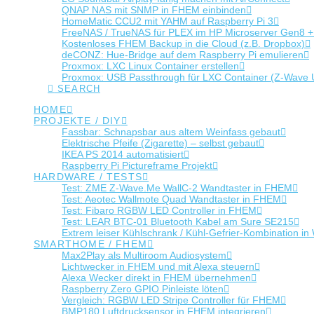
QNAP NAS mit SNMP in FHEM einbinden
HomeMatic CCU2 mit YAHM auf Raspberry Pi 3
FreeNAS / TrueNAS für PLEX im HP Microserver Gen8 
Kostenloses FHEM Backup in die Cloud (z.B. Dropbox)
deCONZ: Hue-Bridge auf dem Raspberry Pi emulieren
Proxmox: LXC Linux Container erstellen
Proxmox: USB Passthrough für LXC Container (Z-Wave
SEARCH
HOME
PROJEKTE / DIY
Fassbar: Schnapsbar aus altem Weinfass gebaut
Elektrische Pfeife (Zigarette) – selbst gebaut
IKEA PS 2014 automatisiert
Raspberry Pi Pictureframe Projekt
HARDWARE / TESTS
Test: ZME Z-Wave.Me WallC-2 Wandtaster in FHEM
Test: Aeotec Wallmote Quad Wandtaster in FHEM
Test: Fibaro RGBW LED Controller in FHEM
Test: LEAR BTC-01 Bluetooth Kabel am Sure SE215
Extrem leiser Kühlschrank / Kühl-Gefrier-Kombination
SMARTHOME / FHEM
Max2Play als Multiroom Audiosystem
Lichtwecker in FHEM und mit Alexa steuern
Alexa Wecker direkt in FHEM übernehmen
Raspberry Zero GPIO Pinleiste löten
Vergleich: RGBW LED Stripe Controller für FHEM
BMP180 Luftdrucksensor in FHEM integrieren