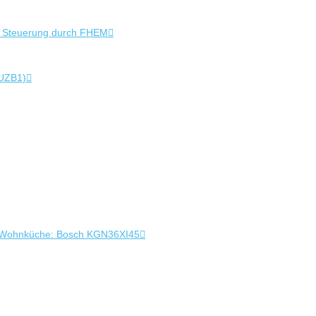
+ Steuerung durch FHEM
 UZB1)
 in Wohnküche: Bosch KGN36XI45