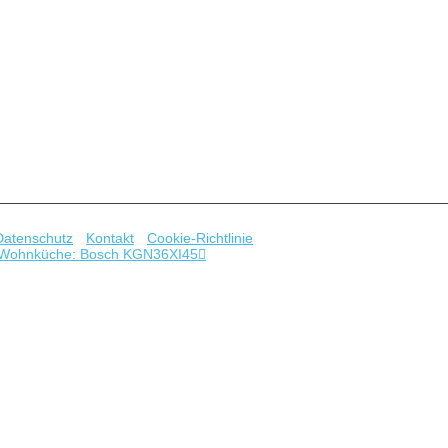
 wasn't here to begin with. You might want to try starting over from th
Datenschutz
-
Kontakt
-
Cookie-Richtlinie
 in Wohnküche: Bosch KGN36XI45