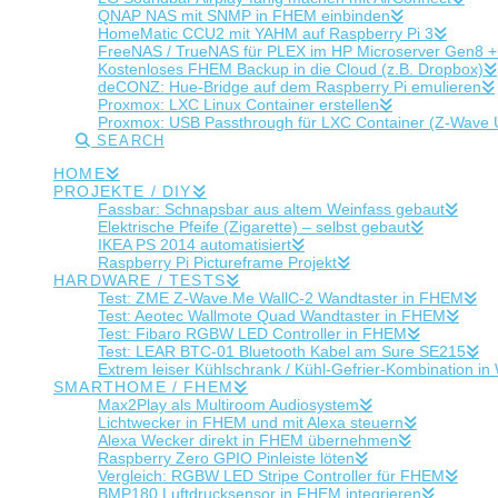
QNAP NAS mit SNMP in FHEM einbinden
HomeMatic CCU2 mit YAHM auf Raspberry Pi 3
FreeNAS / TrueNAS für PLEX im HP Microserver Gen8 
Kostenloses FHEM Backup in die Cloud (z.B. Dropbox)
deCONZ: Hue-Bridge auf dem Raspberry Pi emulieren
Proxmox: LXC Linux Container erstellen
Proxmox: USB Passthrough für LXC Container (Z-Wave
SEARCH
HOME
PROJEKTE / DIY
Fassbar: Schnapsbar aus altem Weinfass gebaut
Elektrische Pfeife (Zigarette) – selbst gebaut
IKEA PS 2014 automatisiert
Raspberry Pi Pictureframe Projekt
HARDWARE / TESTS
Test: ZME Z-Wave.Me WallC-2 Wandtaster in FHEM
Test: Aeotec Wallmote Quad Wandtaster in FHEM
Test: Fibaro RGBW LED Controller in FHEM
Test: LEAR BTC-01 Bluetooth Kabel am Sure SE215
Extrem leiser Kühlschrank / Kühl-Gefrier-Kombination
SMARTHOME / FHEM
Max2Play als Multiroom Audiosystem
Lichtwecker in FHEM und mit Alexa steuern
Alexa Wecker direkt in FHEM übernehmen
Raspberry Zero GPIO Pinleiste löten
Vergleich: RGBW LED Stripe Controller für FHEM
BMP180 Luftdrucksensor in FHEM integrieren