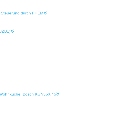
+ Steuerung durch FHEM
 UZB1)
 in Wohnküche: Bosch KGN36XI45