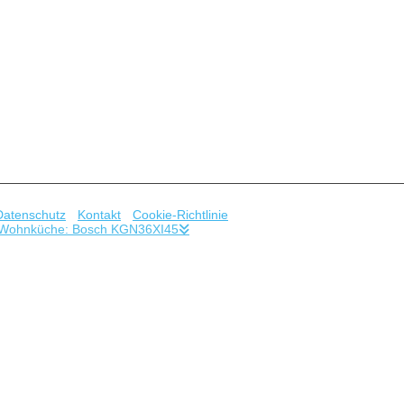
 wasn't here to begin with. You might want to try starting over from th
Datenschutz
-
Kontakt
-
Cookie-Richtlinie
 in Wohnküche: Bosch KGN36XI45