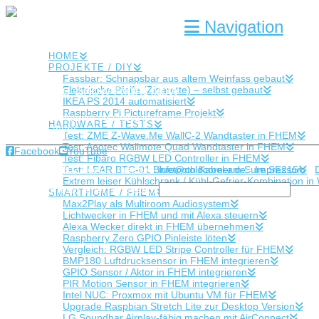
Navigation
HOME
PROJEKTE / DIY
Fassbar: Schnapsbar aus altem Weinfass gebaut
Nothing to Show Right Now
Elektrische Pfeife (Zigarette) – selbst gebaut
IKEA PS 2014 automatisiert
Raspberry Pi Pictureframe Projekt
It appears whatever you were looking for is no longer here or perhaps
HARDWARE / TESTS
after from there.
Test: ZME Z-Wave.Me WallC-2 Wandtaster in FHEM
Test: Aeotec Wallmote Quad Wandtaster in FHEM
Facebook
YouTube
Test: Fibaro RGBW LED Controller in FHEM
Copyright © 2022 coldcorner.de -
info@coldcorner.de
-
Impressum
-
Test: LEAR BTC-01 Bluetooth Kabel am Sure SE215
Extrem leiser Kühlschrank / Kühl-Gefrier-Kombination
Type and Press “enter” to Search
SMARTHOME / FHEM
Max2Play als Multiroom Audiosystem
Lichtwecker in FHEM und mit Alexa steuern
Alexa Wecker direkt in FHEM übernehmen
Raspberry Zero GPIO Pinleiste löten
Vergleich: RGBW LED Stripe Controller für FHEM
BMP180 Luftdrucksensor in FHEM integrieren
GPIO Sensor / Aktor in FHEM integrieren
PIR Motion Sensor in FHEM integrieren
Intel NUC: Proxmox mit Ubuntu VM für FHEM
Upgrade Raspbian Stretch Lite zur Desktop Version
LG Soundbar Airplay-fähig machen mit AirConnect