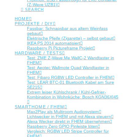
(Z-Wave UZB1)
SEARCH
HOME
PROJEKTE / DIY
Fassbar: Schnapsbar aus altem Weinfass
gebaut
Elektrische Pfeife (Zigarette) – selbst gebaut
IKEA PS 2014 automatisiert
Raspberry Pi Pictureframe Projekt
HARDWARE / TESTS
Test: ZME Z-Wave.Me WallC-2 Wandtaster in
FHEM
Test: Aeotec Wallmote Quad Wandtaster in
FHEM
Test: Fibaro RGBW LED Controller in FHEM
Test: LEAR BTC-01 Bluetooth Kabel am Sure
SE215
Extrem leiser Kühlschrank / Kühl-Gefrier-
Kombination in Wohnküche: Bosch KGN36XI45
SMARTHOME / FHEM
Max2Play als Multiroom Audiosystem
Lichtwecker in FHEM und mit Alexa steuern
Alexa Wecker direkt in FHEM übernehmen
Raspberry Zero GPIO Pinleiste löten
Vergleich: RGBW LED Stripe Controller für
FHEM