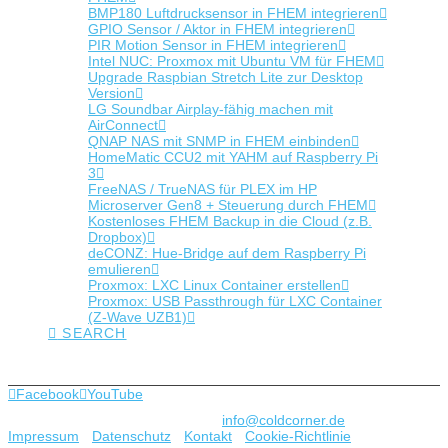
BMP180 Luftdrucksensor in FHEM integrieren
GPIO Sensor / Aktor in FHEM integrieren
PIR Motion Sensor in FHEM integrieren
Intel NUC: Proxmox mit Ubuntu VM für FHEM
Upgrade Raspbian Stretch Lite zur Desktop
Version
LG Soundbar Airplay-fähig machen mit
AirConnect
QNAP NAS mit SNMP in FHEM einbinden
HomeMatic CCU2 mit YAHM auf Raspberry Pi
3
FreeNAS / TrueNAS für PLEX im HP
Microserver Gen8 + Steuerung durch FHEM
Kostenloses FHEM Backup in die Cloud (z.B.
Dropbox)
deCONZ: Hue-Bridge auf dem Raspberry Pi
emulieren
Proxmox: LXC Linux Container erstellen
Proxmox: USB Passthrough für LXC Container
(Z-Wave UZB1)
SEARCH
Emanuel
8. September 2017
Facebook
YouTube
Copyright © 2022 coldcorner.de -
info@coldcorner.de
-
Impressum
-
Datenschutz
-
Kontakt
-
Cookie-Richtlinie