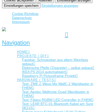
Cookies akzeptieren
Ablehnen
Einstellungen anzeigen
Einstellungen anzeigen
Einstellungen speichern
Cookie-Richtlinie
Datenschutz
Impressum
Navigation
HOME
PROJEKTE / DIY
Fassbar: Schnapsbar aus altem Weinfass
gebaut
Elektrische Pfeife (Zigarette) – selbst gebaut
IKEA PS 2014 automatisiert
Raspberry Pi Pictureframe Projekt
HARDWARE / TESTS
Test: ZME Z-Wave.Me WallC-2 Wandtaster in
FHEM
Test: Aeotec Wallmote Quad Wandtaster in
FHEM
Test: Fibaro RGBW LED Controller in FHEM
Test: LEAR BTC-01 Bluetooth Kabel am Sure
SE215
Extrem leiser Kühlschrank / Kühl-Gefrier-