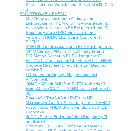
Kombination in Wohnküche: Bosch KGN36XI45
SMARTHOME / FHEM
Max2Play als Multiroom Audiosystem
Lichtwecker in FHEM und mit Alexa steuern
Alexa Wecker direkt in FHEM übernehmen
Raspberry Zero GPIO Pinleiste löten
Vergleich: RGBW LED Stripe Controller für
FHEM
BMP180 Luftdrucksensor in FHEM integrieren
GPIO Sensor / Aktor in FHEM integrieren
PIR Motion Sensor in FHEM integrieren
Intel NUC: Proxmox mit Ubuntu VM für FHEM
Upgrade Raspbian Stretch Lite zur Desktop
Version
LG Soundbar Airplay-fähig machen mit
AirConnect
QNAP NAS mit SNMP in FHEM einbinden
HomeMatic CCU2 mit YAHM auf Raspberry Pi
3
FreeNAS / TrueNAS für PLEX im HP
Microserver Gen8 + Steuerung durch FHEM
Kostenloses FHEM Backup in die Cloud (z.B.
Dropbox)
deCONZ: Hue-Bridge auf dem Raspberry Pi
emulieren
Proxmox: LXC Linux Container erstellen
Proxmox: USB Passthrough für LXC Container