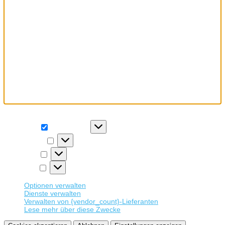
Wir verwenden Cookies, um unsere Website und unseren Service
zu optimieren.
Funktional
Funktional
Immer aktiv
Präferenzen
Präferenzen
Statistiken
Statistiken
Marketing
Marketing
Optionen verwalten
Dienste verwalten
Verwalten von {vendor_count}-Lieferanten
Lese mehr über diese Zwecke